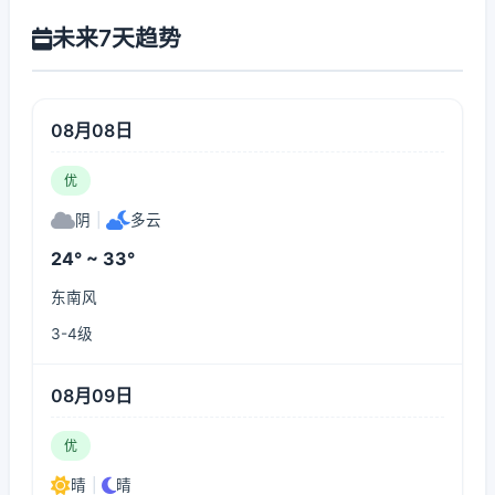
未来7天趋势
08月08日
优
阴
|
多云
24° ~ 33°
东南风
3-4级
08月09日
优
晴
|
晴