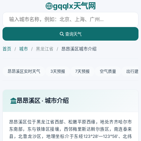
gqqlx天气网
查询天气
首页
/
城市
/
黑龙江省
/
昂昂溪区城市介绍
昂昂溪区实时天气
3天预报
7天预报
空气质量
出行建
昂昂溪区 · 城市介绍
昂昂溪区位于黑龙江省西部、松嫩平原西缘，地处齐齐哈尔市
东南部，东与铁锋区接壤，西邻梅里斯达斡尔族区，南连泰来
县，北靠龙沙区，地理坐标介于东经123°28′—123°56′、北纬