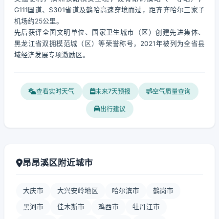
G111国道、S301省道及鹤哈高速穿境而过，距齐齐哈尔三家子
机场约25公里。
先后获评全国文明单位、国家卫生城市（区）创建先进集体、
黑龙江省双拥模范城（区）等荣誉称号，2021年被列为全省县
域经济发展专项激励区。
查看实时天气
未来7天预报
空气质量查询
出行建议
昂昂溪区附近城市
大庆市
大兴安岭地区
哈尔滨市
鹤岗市
黑河市
佳木斯市
鸡西市
牡丹江市