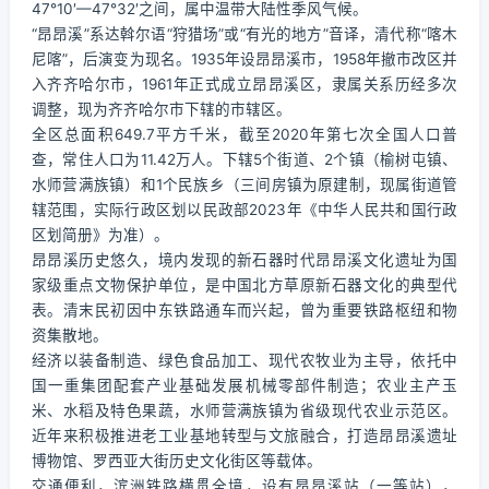
47°10′—47°32′之间，属中温带大陆性季风气候。
“昂昂溪”系达斡尔语“狩猎场”或“有光的地方”音译，清代称“喀木
尼喀”，后演变为现名。1935年设昂昂溪市，1958年撤市改区并
入齐齐哈尔市，1961年正式成立昂昂溪区，隶属关系历经多次
调整，现为齐齐哈尔市下辖的市辖区。
全区总面积649.7平方千米，截至2020年第七次全国人口普
查，常住人口为11.42万人。下辖5个街道、2个镇（榆树屯镇、
水师营满族镇）和1个民族乡（三间房镇为原建制，现属街道管
辖范围，实际行政区划以民政部2023年《中华人民共和国行政
区划简册》为准）。
昂昂溪历史悠久，境内发现的新石器时代昂昂溪文化遗址为国
家级重点文物保护单位，是中国北方草原新石器文化的典型代
表。清末民初因中东铁路通车而兴起，曾为重要铁路枢纽和物
资集散地。
经济以装备制造、绿色食品加工、现代农牧业为主导，依托中
国一重集团配套产业基础发展机械零部件制造；农业主产玉
米、水稻及特色果蔬，水师营满族镇为省级现代农业示范区。
近年来积极推进老工业基地转型与文旅融合，打造昂昂溪遗址
博物馆、罗西亚大街历史文化街区等载体。
交通便利，滨洲铁路横贯全境，设有昂昂溪站（一等站），