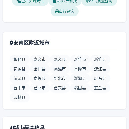
查看实时天气
未来7天预报
空气质量查询
出行建议
安南区附近城市
彰化县
嘉义市
嘉义县
新竹市
新竹县
花莲县
金门县
高雄市
基隆市
连江县
苗栗县
南投县
新北市
澎湖县
屏东县
台中市
台北市
台东县
桃园县
宜兰县
云林县
城市基本信息