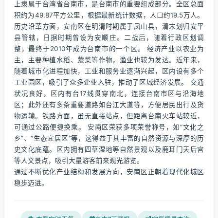
上隶属于台湾省台南市，是台南市的重要组成部分。全区总面
积约为49.87平方公里，根据最新统计数据，人口约19.5万人。
历史沿革方面，安南区在明清时期属于凤山县，清末划归安平
县管辖，日据时期曾设为安顺庄。二战后，随着行政区划调
整，最终于2010年成为台南市的一个区。 经济产业以农业为
主，主要种植水稻、蔬菜等作物，渔业也较为发达。近年来，
随着城市化进程加快，工业和服务业逐渐兴起，区内设有多个
工业园区，吸引了众多企业入驻，推动了区域经济发展。 交通
状况良好，区内有台17线贯穿南北，连接台南市区与沿海地
区；此外还有多条重要道路如台江大道等，方便居民出行及货
物运输。铁路方面，虽无直接站点，但距离台南火车站较近，
可通过公路便捷换乘。 安南区荣获多项荣誉称号，如“文化之
乡”、“生态宜居区”等，这得益于其丰富的自然资源与深厚的历
史文化底蕴。区内拥有四草湿地等自然景观以及鹿耳门天后宫
等人文景点，吸引大量游客前来观光游览。
通过不断优化产业结构和发展方向，安南区正朝着现代化城区
稳步迈进。