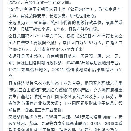
25°37′、东经115°9′—115°52′之间。
“安远”之名始于南朝梁大同十年（公元544年），取“安定远方”
之意，寓意边陲安宁、长治久安，历代沿用未改。
安远县为江西省直辖、赣州市代管的县级行政单位，隶属关系
明确，县域下辖10个镇、6个乡，县政府驻欣山镇。
全县总面积2375.02平方千米，根据《安远县2020年第七次全
国人口普查主要数据公报》，常住人口为31.82万人，户籍人口
约39.2万人，人口密度约134人/平方千米。
安远建县历史悠久，自南朝置县以来，历经隋、唐、宋、元、
明、清及民国各时期行政调整，1949年8月解放后属赣州专区，
1971年始属赣州地区，2001年赣州撤地设市后隶属赣州市至
今。
县域经济以特色农业和生态工业为主导，是国家地理标志产品
“安远三百山蜜桔”“安远红心蜜柚”的核心产区，亦为赣南脐橙重
要生产基地；依托三百山国家级风景名胜区及东江源优势，生
态旅游与康养产业持续发展；工业园区初步形成电子信息、智
能智造、食品加工等产业集群。
交通条件逐步改善，G35济广高速、S41宁定高速穿境而过，安
远至赣州、龙南、寻乌等方向实现高速联通；G238、G319国道
及多条省道构成骨干路网；瑞梅铁路（在建）规划设安远站，