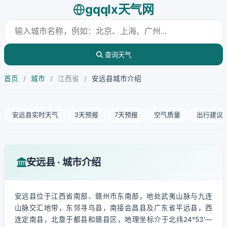
gqqlx天气网
查询天气
首页
/
城市
/
江西省
/
安远县城市介绍
安远县实时天气
3天预报
7天预报
空气质量
出行建议
安远县 · 城市介绍
安远县位于江西省南部、赣州市东南部，地处武夷山脉与九连
山脉交汇地带，东邻寻乌县，南接会昌县及广东省平远县，西
连定南县，北靠于都县和赣县区，地理坐标介于北纬24°53′—