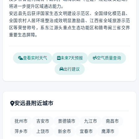
将进一步提升区域通达能力。
安远县先后获评国家生态文明建设示范区、全国绿化模范县、
全国农村人居环境整治成效明显激励县、江西省全域旅游示范
区等荣誉称号，系东江源头重点生态功能区和赣粤闽三省交界
重要生态屏障。
查看实时天气
未来7天预报
空气质量查询
出行建议
安远县附近城市
抚州市
吉安市
景德镇市
九江市
南昌市
萍乡市
上饶市
新余市
宜春市
鹰潭市