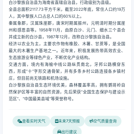
白沙黎族自治县为海南省直辖自治县，行政级别为县级。
全县总面积2117.73平方千米，截至2022年底，常住人口约19万
人，其中黎族人口占总人口的60%以上。
秦属象郡，汉属珠崖郡，唐宋时期属振州，元明清时期分属崖
州和感恩县等。1958年11月，由原白沙、元门、细水三个县合
并成立新的白沙县，1987年12月，改称白沙黎族自治县。
经济以农业为主，主要农作物有橡胶、木薯、甘蔗等，是全国
最大的木薯生产基地之一。近年来，积极发展热带高效农业、
生态旅游业等绿色产业，不断优化产业结构。
交通方面，境内有海榆中线公路纵贯南北，牙邦公路横穿东
西，形成“十”字形交通骨架，并有多条乡村公路连接各乡镇村
庄，但目前尚无铁路和机场设施。
白沙黎族自治县生态环境优美，森林覆盖率高，拥有鹦哥岭自
然保护区等丰富的自然资源，先后荣获“全国生态保护与建设示
范区”、“中国最美县域”等荣誉称号。
查看实时天气
未来7天预报
空气质量查询
出行建议