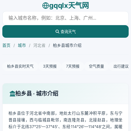
gqqlx天气网
查询天气
首页
/
城市
/
河北省
/
柏乡县城市介绍
柏乡县实时天气
3天预报
7天预报
空气质量
出行建议
柏乡县 · 城市介绍
柏乡县位于河北省中南部，地处太行山东麓冲积平原，东与宁
晋县接壤，西与临城县毗邻，南连隆尧县，北接赵县，地理坐
标介于北纬37°25′—37°45′、东经114°26′—114°48′之间，属暖