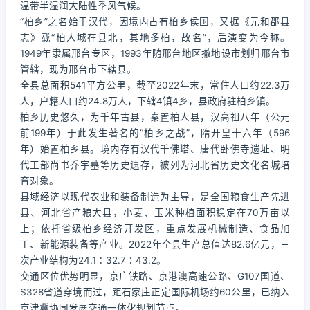
温带半湿润大陆性季风气候。
“柏乡”之名始于汉代，因境内古有柏乡侯国，又据《元和郡县
志》载“柏人城在县北，其地多柏，故名”，后演变为今称。
1949年隶属邢台专区，1993年随邢台地区撤地设市划归邢台市
管辖，现为邢台市下辖县。
全县总面积541平方公里，截至2022年末，常住人口约22.3万
人，户籍人口约24.8万人，下辖4镇4乡，县政府驻柏乡镇。
柏乡历史悠久，为千年古县，秦置柏人县，汉高祖八年（公元
前199年）于此发生著名的“柏乡之战”，隋开皇十六年（596
年）始置柏乡县。境内存有汉代千佛塔、唐代卧佛寺遗址、明
代工部尚书乔宇墓等历史遗存，被列为河北省历史文化名城培
育对象。
县域经济以现代农业和装备制造为主导，是全国粮食生产先进
县、河北省产粮大县，小麦、玉米种植面积稳定在70万亩以
上；依托省级柏乡经济开发区，重点发展机械制造、食品加
工、新能源装备等产业。2022年全县生产总值达82.6亿元，三
次产业结构为24.1∶32.7∶43.2。
交通区位优势明显，京广铁路、京港澳高速公路、G107国道、
S328省道穿境而过，距石家庄正定国际机场约60公里，已纳入
京津冀协同发展交通一体化规划节点。