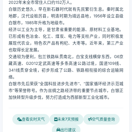
2022年末全市常住人口约152万人。
白银历史悠久，早在新石器时代就有先民繁衍生息。秦时属北
地郡，汉代设祖厉县，明清时期为靖远县地，1956年设立县级
白银市，1985年升格为地级市。
经济以工业为主导，是甘肃省重要的能源、原材料工业基地。
已形成有色冶金、化工、煤炭、电力等支柱产业，同时积极发
展现代农业，特色农产品有枸杞、大枣等。近年来，第三产业
也取得长足发展。
交通较为便利，包兰铁路纵贯南北，白宝支线横穿东西，G6京
藏高速、G2012定武高速等多条高速公路过境，国道109线、
341线贯穿全境，初步形成了公路、铁路相衔接的综合运输网
络。
白银市先后荣获“全国科技进步先进市”、“国家循环经济示范城
市”等荣誉称号。作为丝绸之路经济带的重要节点城市，白银正
加快转型升级步伐，努力打造成为西部新型工业化城市。
查看实时天气
未来7天预报
空气质量查询
出行建议