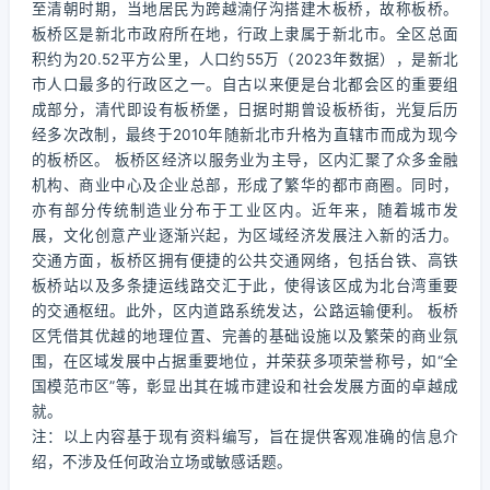
至清朝时期，当地居民为跨越湳仔沟搭建木板桥，故称板桥。
板桥区是新北市政府所在地，行政上隶属于新北市。全区总面
积约为20.52平方公里，人口约55万（2023年数据），是新北
市人口最多的行政区之一。自古以来便是台北都会区的重要组
成部分，清代即设有板桥堡，日据时期曾设板桥街，光复后历
经多次改制，最终于2010年随新北市升格为直辖市而成为现今
的板桥区。 板桥区经济以服务业为主导，区内汇聚了众多金融
机构、商业中心及企业总部，形成了繁华的都市商圈。同时，
亦有部分传统制造业分布于工业区内。近年来，随着城市发
展，文化创意产业逐渐兴起，为区域经济发展注入新的活力。
交通方面，板桥区拥有便捷的公共交通网络，包括台铁、高铁
板桥站以及多条捷运线路交汇于此，使得该区成为北台湾重要
的交通枢纽。此外，区内道路系统发达，公路运输便利。 板桥
区凭借其优越的地理位置、完善的基础设施以及繁荣的商业氛
围，在区域发展中占据重要地位，并荣获多项荣誉称号，如“全
国模范市区”等，彰显出其在城市建设和社会发展方面的卓越成
就。
注：以上内容基于现有资料编写，旨在提供客观准确的信息介
绍，不涉及任何政治立场或敏感话题。