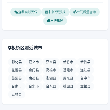
查看实时天气
未来7天预报
空气质量查询
出行建议
板桥区附近城市
彰化县
嘉义市
嘉义县
新竹市
新竹县
花莲县
金门县
高雄市
基隆市
连江县
苗栗县
南投县
澎湖县
屏东县
台中市
台南市
台北市
台东县
桃园县
宜兰县
云林县