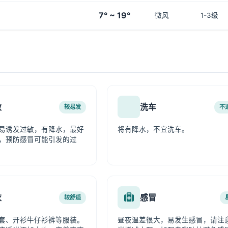
7° ~ 19°
微风
1-3级
敏
洗车
较易发
不
易诱发过敏，有降水，最好
将有降水，不宜洗车。
，预防感冒可能引发的过
衣
感冒
较舒适
套、开衫牛仔衫裤等服装。
昼夜温差很大，易发生感冒，请注