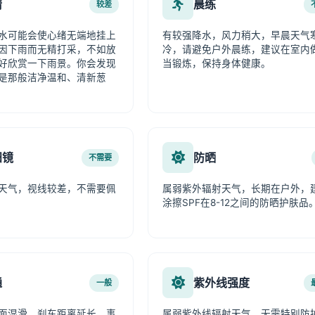
情
晨练
较差
水可能会使心绪无端地挂上
有较强降水，风力稍大，早晨天气
因下雨而无精打采，不如放
冷，请避免户外晨练，建议在室内
好欣赏一下雨景。你会发现
当锻炼，保持身体健康。
是那般洁净温和、清新葱
阳镜
防晒
不需要
天气，视线较差，不需要佩
属弱紫外辐射天气，长期在户外，
涂擦SPF在8-12之间的防晒护肤品
通
紫外线强度
一般
面湿滑，刹车距离延长，事
属弱紫外线辐射天气，无需特别防