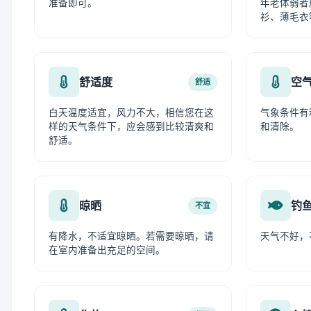
准备即可。
年老体弱者
衫、薄毛衣
舒适度
空
舒适
白天温度适宜，风力不大，相信您在这
气象条件有
样的天气条件下，应会感到比较清爽和
和清除。
舒适。
晾晒
钓
不宜
有降水，不适宜晾晒。若需要晾晒，请
天气不好，
在室内准备出充足的空间。