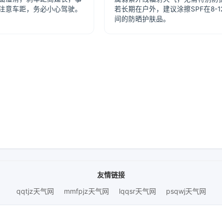
注意车距，务必小心驾驶。
若长期在户外，建议涂擦SPF在8-1
间的防晒护肤品。
友情链接
qqtjz天气网
mmfpjz天气网
lqqsr天气网
psqwj天气网