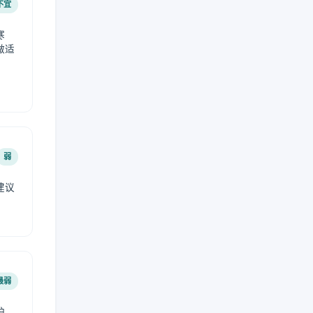
不宜
寒
做适
弱
建议
。
最弱
护。