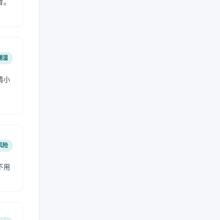
冒。
潮湿
请小
风险
不用