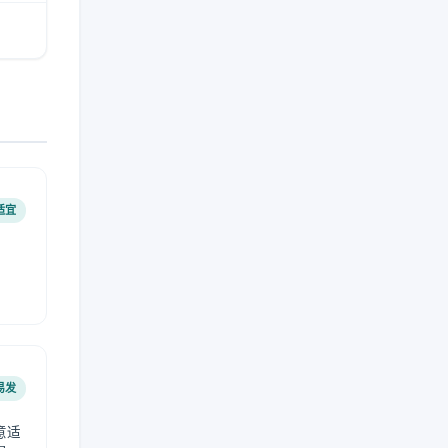
适宜
易发
意适