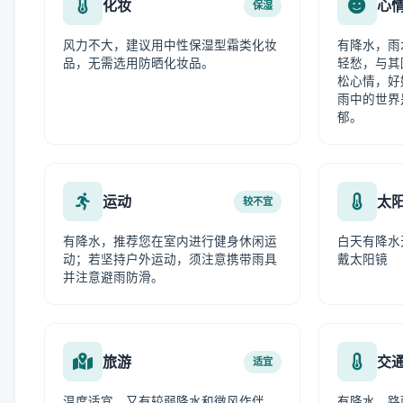
化妆
心
保湿
风力不大，建议用中性保湿型霜类化妆
有降水，雨
品，无需选用防晒化妆品。
轻愁，与其
松心情，好
雨中的世界
郁。
运动
太
较不宜
有降水，推荐您在室内进行健身休闲运
白天有降水
动；若坚持户外运动，须注意携带雨具
戴太阳镜
并注意避雨防滑。
旅游
交
适宜
温度适宜，又有较弱降水和微风作伴，
有降水，路