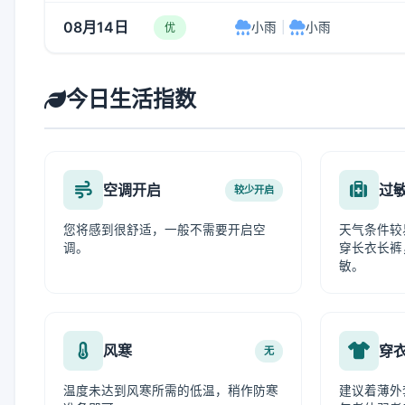
08月14日
小雨
|
小雨
优
今日生活指数
空调开启
过
较少开启
您将感到很舒适，一般不需要开启空
天气条件较
调。
穿长衣长裤
敏。
风寒
穿
无
温度未达到风寒所需的低温，稍作防寒
建议着薄外