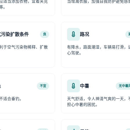
应适当添加衣物，宜着夹克
当增减衣服，加强自我防护避免感
等。
气污染扩散条件
路况
良
利于空气污染物稀释、扩散
有降水，路面潮湿，车辆易打滑，
心驾驶。
鱼
中暑
不宜
无中暑
不适合垂钓。
天气舒适，令人神清气爽的一天，
担心中暑的困扰。