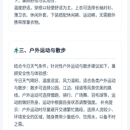
下，兼顾舒适与实用性：
温度舒适，穿搭以轻便舒适为主，上衣可选择长袖衬衫、
薄卫衣、休闲外套，下装搭配休闲裤、运动裤，无需额外
携带厚重衣物。
三、户外运动与散步
结合今日天气条件，针对性户外运动与散步建议如下，兼
顾安全性与体验感：
今日天气晴好、温度适宜、风力温和，适合各类户外运动
与散步：散步可选择公园、江边、绿道等风景优美的路
线，户外运动可选择慢跑、骑行、广场舞、羽毛球等，运
动前做好热身，运动中根据自身状态调整强度。 补充提
示：户外运动时尽量避开交通繁忙路段，选择人流较少、
环境安全的区域，随身携带少量纸巾、饮用水，以备不时
之需。