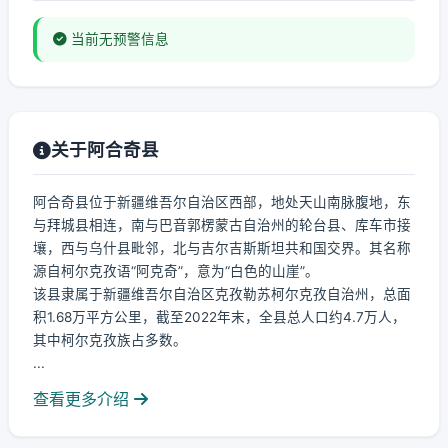
当前无预警信息
关于阿合奇县
阿合奇县位于新疆维吾尔自治区西部，地处天山南脉腹地，东
与拜城县相连，南与巴音郭楞蒙古自治州的轮台县、库车市接
壤，西与乌什县毗邻，北与吉尔吉斯斯坦共和国交界。其名称
源自柯尔克孜语“阿克奇”，意为“白色的山崖”。
该县隶属于新疆维吾尔自治区克孜勒苏柯尔克孜自治州，总面
积1.68万平方公里，截至2022年末，全县总人口约4.7万人，
其中柯尔克孜族占多数。
...
查看更多介绍