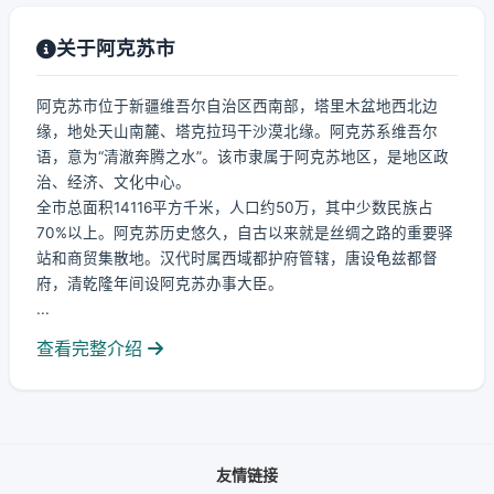
关于阿克苏市
阿克苏市位于新疆维吾尔自治区西南部，塔里木盆地西北边
缘，地处天山南麓、塔克拉玛干沙漠北缘。阿克苏系维吾尔
语，意为“清澈奔腾之水”。该市隶属于阿克苏地区，是地区政
治、经济、文化中心。
全市总面积14116平方千米，人口约50万，其中少数民族占
70%以上。阿克苏历史悠久，自古以来就是丝绸之路的重要驿
站和商贸集散地。汉代时属西域都护府管辖，唐设龟兹都督
府，清乾隆年间设阿克苏办事大臣。
...
查看完整介绍
友情链接