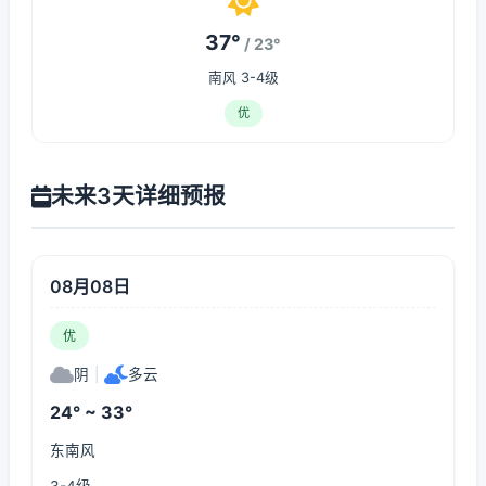
37°
/ 23°
南风 3-4级
优
未来3天详细预报
08月08日
优
阴
|
多云
24° ~ 33°
东南风