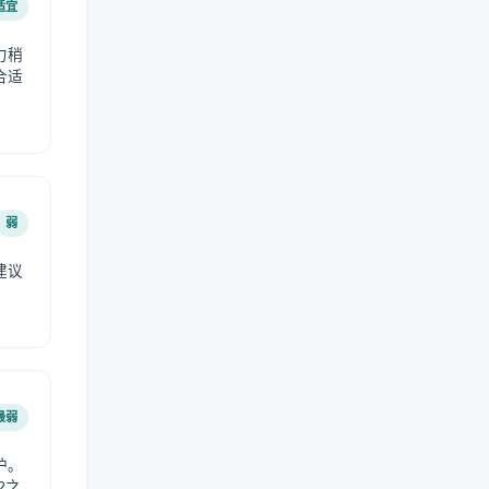
适宜
力稍
合适
弱
建议
。
最弱
护。
2之