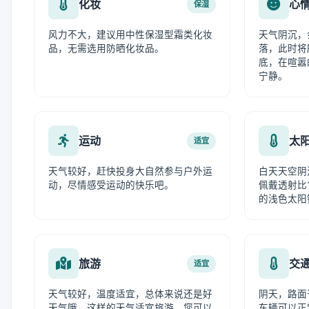
化妆
心
保湿
风力不大，建议用中性保湿型霜类化妆
天气阴沉，
品，无需选用防晒化妆品。
落，此时将
底，在喧嚣
宁静。
运动
太
适宜
天气较好，赶快投身大自然参与户外运
白天天空阴
动，尽情感受运动的快乐吧。
佩戴透射比1
的浅色太阳
旅游
交
适宜
天气较好，温度适宜，总体来说还是好
阴天，路面
天气哦，这样的天气适宜旅游，您可以
车辆可以正