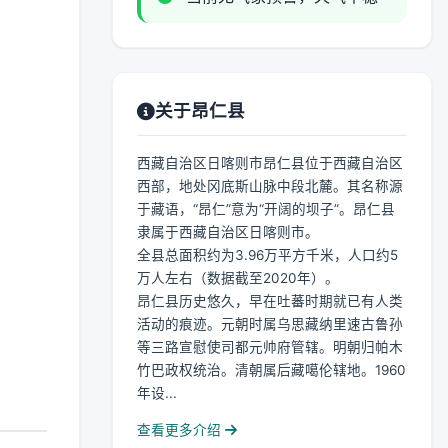
关于昂仁县
西藏自治区日喀则市昂仁县位于西藏自治区
西部，地处冈底斯山脉中段北麓。其名称源
于藏语，“昂仁”意为“开阔的坝子”。昂仁县
隶属于西藏自治区日喀则市。
全县总面积约为3.96万平方千米，人口约5
万人左右（数据截至2020年）。
昂仁县历史悠久，早在吐蕃时期就已有人类
活动的痕迹。元朝时属乌思藏纳里速古鲁孙
等三路宣慰使司都元帅府管辖。明朝归帕木
竹巴政权统治。清朝属后藏噶伦辖地。1960
年设...
查看更多介绍