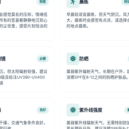
情
晨练
较差
较
会感觉莫名的压抑，情绪低
早晨较适宜晨练，但天气阴沉，风
所有的悲喜都静静地沉到心
大，晨练时会感觉有点凉，请选择
的尘世里，感受片刻恬淡的
的地点晨练。
阳镜
防晒
必要
沉，但太阳辐射较强，建议
属弱紫外辐射天气，长期在户外，
级且标注UV380-UV400
涂擦SPF在8-12之间的防晒护肤品
镜
通
紫外线强度
良好
干燥，交通气象条件良好，
属弱紫外线辐射天气，无需特别防
常行驶。
若长期在户外，建议涂擦SPF在8-1