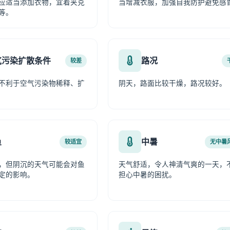
应适当添加衣物，宜着夹克
当增减衣服，加强自我防护避免感
等。
气污染扩散条件
路况
较差
不利于空气污染物稀释、扩
阴天，路面比较干燥，路况较好。
鱼
中暑
较适宜
无中暑
，但阴沉的天气可能会对鱼
天气舒适，令人神清气爽的一天，
定的影响。
担心中暑的困扰。