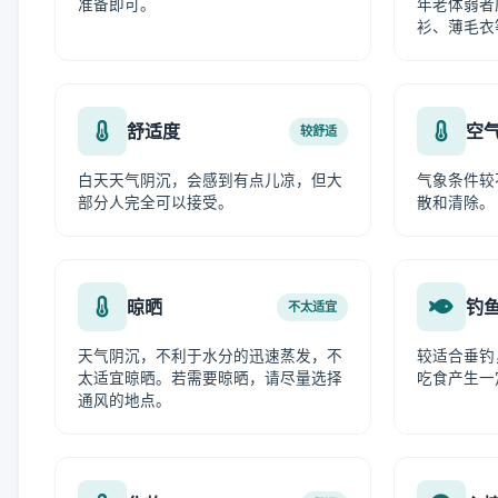
准备即可。
年老体弱者
衫、薄毛衣
舒适度
空
较舒适
白天天气阴沉，会感到有点儿凉，但大
气象条件较
部分人完全可以接受。
散和清除。
晾晒
钓
不太适宜
天气阴沉，不利于水分的迅速蒸发，不
较适合垂钓
太适宜晾晒。若需要晾晒，请尽量选择
吃食产生一
通风的地点。