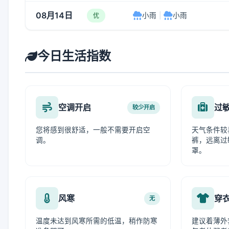
08月14日
小雨
|
小雨
优
今日生活指数
空调开启
过
较少开启
您将感到很舒适，一般不需要开启空
天气条件较
调。
裤，远离过
罩。
风寒
穿
无
温度未达到风寒所需的低温，稍作防寒
建议着薄外