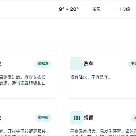
9° ~ 20°
微风
1-3级
敏
洗车
较易发
不
易诱发过敏，宜穿长衣长
将有降水，不宜洗车。
敏源，适当佩戴眼镜和口
衣
感冒
较舒适
套、开衫牛仔衫裤等服装。
昼夜温差很大，易发生感冒，请注