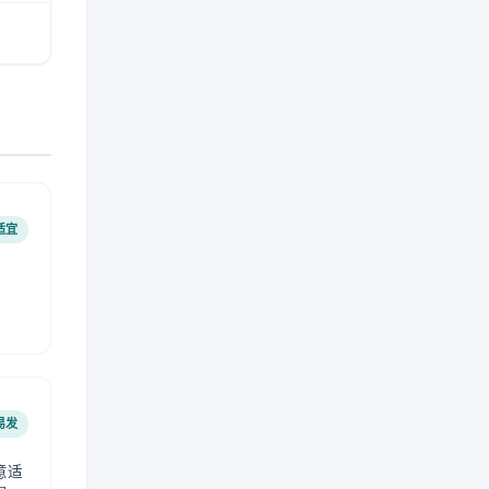
适宜
易发
意适