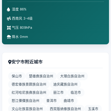
湿度 86%
西南风 3-4级
气压 809hPa
降水 0mm
安宁市附近城市
保山市
楚雄彝族自治州
大理白族自治州
德宏傣族景颇族自治州
迪庆藏族自治州
红河哈尼族彝族自治州
丽江市
临沧市
怒江傈僳族自治州
普洱市
曲靖市
文山壮族苗族自治州
西双版纳傣族自治州
玉溪市