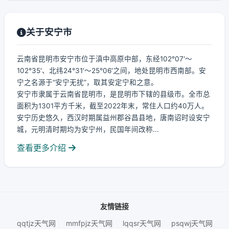
关于安宁市
云南省昆明市安宁市位于滇中高原中部，东经102°07′～
102°35′、北纬24°31′～25°06′之间，地处昆明市西南部。安
宁之名源于“安宁无扰”，取其安定宁和之意。
安宁市隶属于云南省昆明市，是昆明市下辖的县级市。全市总
面积为1301平方千米，截至2022年末，常住人口约40万人。
安宁历史悠久，西汉时期属益州郡谷昌县地，唐南诏时设安宁
城，元明清时期均为安宁州，民国年间改称...
查看更多介绍
友情链接
qqtjz天气网
mmfpjz天气网
lqqsr天气网
psqwj天气网