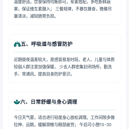
温度舒适，饮食保持均衡即可，荤素搭配，多吃新鲜蔬
果，保证维生素摄入； 三餐规律，不暴饮暴食，晚餐尽
量清淡，减轻肠胃负担。
五、呼吸道与感冒防护
近期昼夜温差较大，是感冒易发时段，老人、儿童与体质
较弱人群注意加强保暖， 少去人群密集封闭场所，勤洗
手、常通风，提高自身防护意识。
六、日常舒缓与身心调理
今日天气雾，适合进行轻度身心放松调理。工作间隙多做
拉伸、远眺，缓解颈椎与眼部疲劳； 午后可小憩15-30