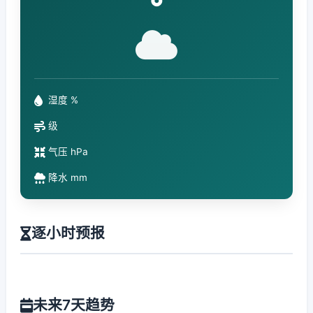
°
湿度 %
级
气压 hPa
降水 mm
逐小时预报
未来7天趋势