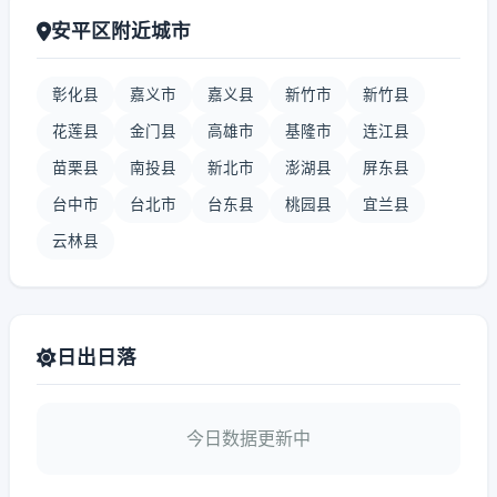
安平区附近城市
彰化县
嘉义市
嘉义县
新竹市
新竹县
花莲县
金门县
高雄市
基隆市
连江县
苗栗县
南投县
新北市
澎湖县
屏东县
台中市
台北市
台东县
桃园县
宜兰县
云林县
日出日落
今日数据更新中