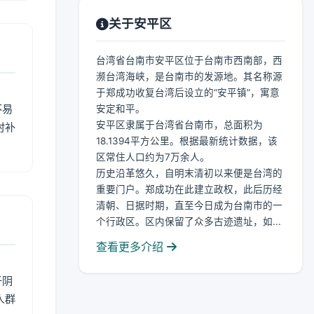
关于安平区
台湾省台南市安平区位于台南市西南部，西
濒台湾海峡，是台南市的发源地。其名称源
于郑成功收复台湾后设立的“安平镇”，寓意
不易
安定和平。
安平区隶属于台湾省台南市，总面积为
时补
18.1394平方公里。根据最新统计数据，该
区常住人口约为7万余人。
历史沿革悠久，自明末清初以来便是台湾的
重要门户。郑成功在此建立政权，此后历经
清朝、日据时期，直至今日成为台南市的一
个行政区。区内保留了众多古迹遗址，如...
查看更多介绍
于阴
人群