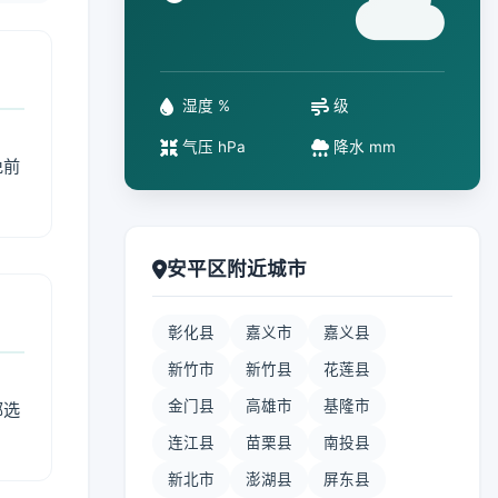
°
湿度 %
级
气压 hPa
降水 mm
免前
安平区附近城市
彰化县
嘉义市
嘉义县
新竹市
新竹县
花莲县
金门县
高雄市
基隆市
部选
连江县
苗栗县
南投县
新北市
澎湖县
屏东县