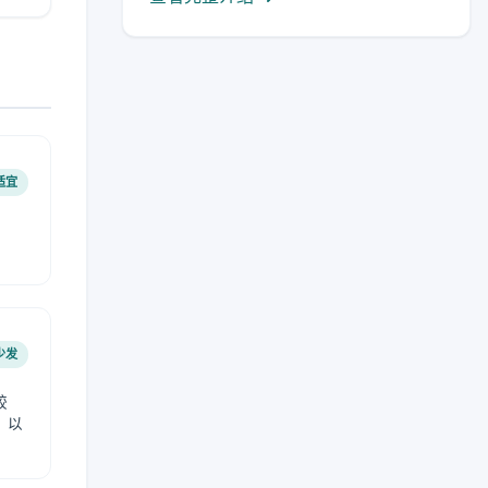
适宜
少发
较
，以