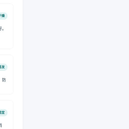
干燥
好。
易发
，防
适宜
稍