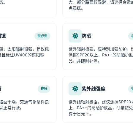
态。
大，部分路面较湿滑，请选择合适
点晨练。
阳镜
防晒
很必要
朗，太阳辐射很强，建议佩
紫外辐射极强，应特别加强防护，
级且标注UV400的遮阳镜
涂擦SPF20以上，PA++的防晒护
品，并随时补涂。
通
紫外线强度
良好
路面干燥，交通气象条件良
紫外线辐射极强，建议涂擦SPF20
以正常行驶。
上、PA++的防晒护肤品，尽量避
露于日光下。