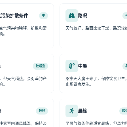
气污染扩散条件
路况
中
空气污染物稀释、扩散和清
天气较好，路面比较干燥，路况较
响。
鱼
中暑
较适宜
，但天气稍热，会对垂钓产
桑拿天大魔王来了，保障饮食卫生
响。
止肠胃病发生。
情
晨练
较好
较
注意室内通风降温，保持淡
早晨气象条件较适宜晨练，但风力