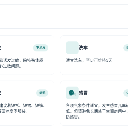
敏
洗车
不易发
易诱发过敏，除特殊体质
适宜洗车，至少可维持5天
心过敏问题。
衣
感冒
炎热
建议着短衫、短裙、短裤、
各项气象条件适宜，发生感冒几率
等清凉夏季服装。
低。但请避免长期处于空调房间中
防感冒。