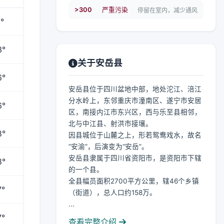
>300
严重污染
停留在室内，减少通风
°
3°
关于安岳县
6°
安岳县位于四川盆地中部，地处沱江、涪江
分水岭上，东邻重庆市潼南区、遂宁市安居
6°
区，南接内江市东兴区，西与乐至县相邻，
北与中江县、射洪市接壤。
8°
因县城位于山麓之上，形若鸳鸯戏水，故名
“安渝”，后演变为“安岳”。
安岳县隶属于四川省资阳市，是资阳市下辖
8°
的一个县。
全县幅员面积2700平方公里，辖46个乡镇
7°
（街道），总人口约158万。
...
7°
查看完整介绍