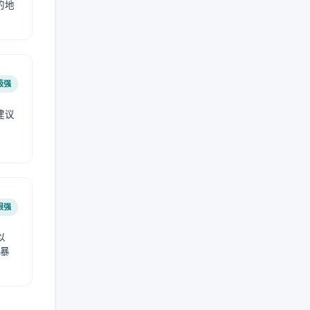
的地
极强
建议
肤
很强
以
免暴