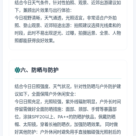
结合今日天气条件，针对性拍照、观景、近郊出游建议如
下，兼顾出片效果与出行体验：
今日视野清晰，天气通透，光照适宜，非常适合户外拍
照、登山观景、近郊短途出游：拍照建议选择光线柔和的
时段，此时不易出现逆光、过曝，拍摄远景、全景、人物
照都能获得良好效果。
六、防晒与防护
结合今日日照强度、天气状况，针对性防晒与户外防护建
议如下，全面保障户外休闲安全：
今日日照充足，光照较强，紫外线辐射明显，户外长时间
停留需做好全面防晒措施：面部、颈部、手臂等暴露部
位，涂抹SPF20以上、PA++的防晒护肤品，佩戴防晒
帽、太阳镜，穿着长袖防晒衣，加强防晒效果。 同时做
好其他防护：户外休闲时避免用手直接触碰强光照射后的