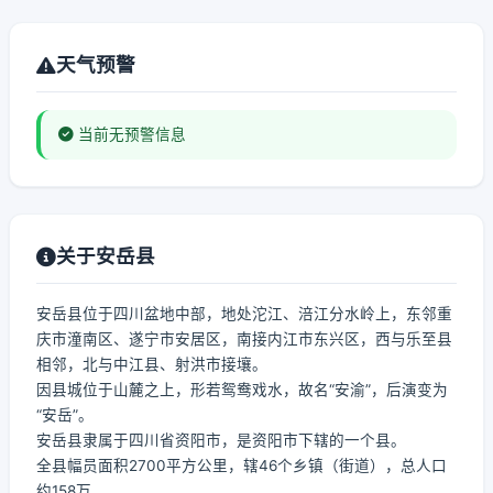
天气预警
当前无预警信息
关于安岳县
安岳县位于四川盆地中部，地处沱江、涪江分水岭上，东邻重
庆市潼南区、遂宁市安居区，南接内江市东兴区，西与乐至县
相邻，北与中江县、射洪市接壤。
因县城位于山麓之上，形若鸳鸯戏水，故名“安渝”，后演变为
“安岳”。
安岳县隶属于四川省资阳市，是资阳市下辖的一个县。
全县幅员面积2700平方公里，辖46个乡镇（街道），总人口
约158万。