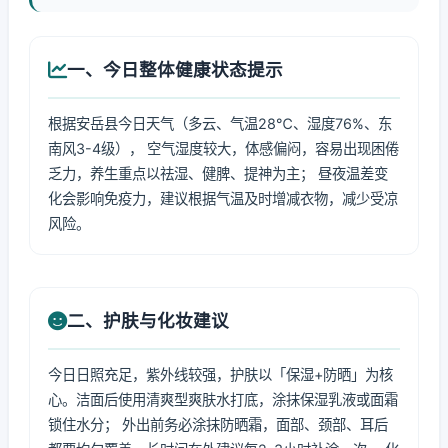
一、今日整体健康状态提示
根据安岳县今日天气（多云、气温28℃、湿度76%、东
南风3-4级）， 空气湿度较大，体感偏闷，容易出现困倦
乏力，养生重点以祛湿、健脾、提神为主； 昼夜温差变
化会影响免疫力，建议根据气温及时增减衣物，减少受凉
风险。
二、护肤与化妆建议
今日日照充足，紫外线较强，护肤以「保湿+防晒」为核
心。洁面后使用清爽型爽肤水打底，涂抹保湿乳液或面霜
锁住水分； 外出前务必涂抹防晒霜，面部、颈部、耳后