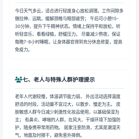
今日天气多云，适合进行轻度身心放松调理。工作间隙多
做拉伸、远眺，缓解颈椎与眼部疲劳； 午后可小憩15-
30分钟，提升下午精神状态。情绪上保持平和放松，听
听轻音乐、看看绿植，舒缓压力。 尽量减少熬夜，保证
每晚7-8小时睡眠，让身体器官得到充分休息修复，提高
免疫力。
七、老人与特殊人群护理提示
老年人代谢较慢，体温调节能力弱， 外出活动选择温度
舒适的时段，活动量不宜过大，以散步、慢走为主。 皮
肤敏感人群今日减少刺激性化妆品使用，以基础保湿为
主； 有鼻炎、哮喘的人群，在风大、干燥环境下加强防
护，随身携带常用药物。 居家注意防滑，尤其是潮湿天
气，地面及时擦干，避免意外摔倒。