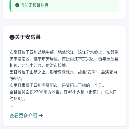
当前无预警信息
关于安岳县
安岳县位于四川盆地中部，地处沱江、涪江分水岭上，东邻重
庆市潼南区、遂宁市安居区，南接内江市东兴区，西与乐至县
相邻，北与中江县、射洪市接壤。
因县城位于山麓之上，形若鸳鸯戏水，故名“安渝”，后演变为
“安岳”。
安岳县隶属于四川省资阳市，是资阳市下辖的一个县。
全县幅员面积2700平方公里，辖46个乡镇（街道），总人口
约158万。
...
查看更多介绍