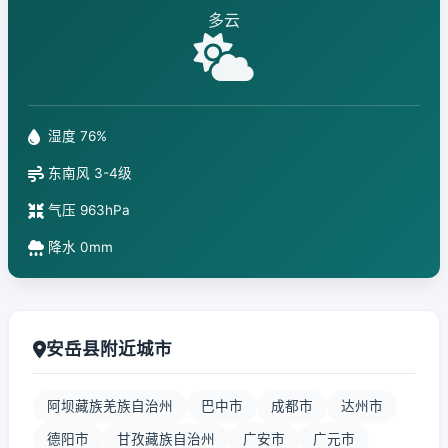
多云
湿度 76%
东南风 3-4级
气压 963hPa
降水 0mm
安岳县附近城市
阿坝藏族羌族自治州
巴中市
成都市
达州市
德阳市
甘孜藏族自治州
广安市
广元市