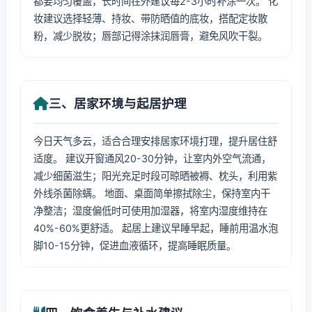
都要均匀覆盖，长时间在外建议每2-3小时补涂一次。 化
妆建议选择轻薄、持妆、带防晒值的底妆，搭配定妆散
粉，减少脱妆；唇部记得涂抹润唇膏，避免风吹干裂。
三、居家环境与起居护理
今日天气多云，适合合理安排居家环境打理，提升居住舒
适度。 建议开窗通风20-30分钟，让室内外空气流通，
减少细菌滋生；阳光充足时段可晾晒被褥、枕头，利用紫
外线杀菌除螨。 地面、桌面简单擦拭除尘，保持室内干
净整洁；湿度偏低时可使用加湿器，将室内湿度维持在
40%-60%更舒适。 起居上建议早睡早起，睡前用温水泡
脚10-15分钟，促进血液循环，提高睡眠质量。