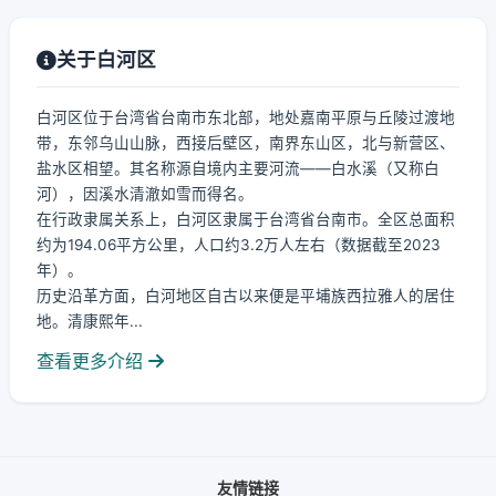
关于白河区
白河区位于台湾省台南市东北部，地处嘉南平原与丘陵过渡地
带，东邻乌山山脉，西接后壁区，南界东山区，北与新营区、
盐水区相望。其名称源自境内主要河流——白水溪（又称白
河），因溪水清澈如雪而得名。
在行政隶属关系上，白河区隶属于台湾省台南市。全区总面积
约为194.06平方公里，人口约3.2万人左右（数据截至2023
年）。
历史沿革方面，白河地区自古以来便是平埔族西拉雅人的居住
地。清康熙年...
查看更多介绍
友情链接