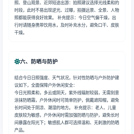
照、登山观景、近郊短途出游：拍照建议选择光线柔和的
时段，此时不易出现逆光、过曝，拍摄远景、全景、人物
照都能获得良好效果。 补充提示：今日空气偏干燥，出
行时请随身携带饮用水，及时补充水分，避免口干、皮肤
干燥。
六、防晒与防护
结合今日日照强度、天气状况，针对性防晒与户外防护建
议如下，全面保障户外休闲安全：
今日光照柔和，多云或阴天，紫外线辐射较弱，无需刻意
涂抹防晒霜，户外休闲时可简单防护，佩戴遮阳帽，避免
长时间处于阴凉、潮湿的地方。 补充提示：老人、儿童
皮肤较为敏感，户外休闲时需加强防晒与防护，避免长时
间暴露在阳光下；敏感肌人群可选择温和、无刺激的防晒
产品。