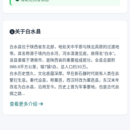
关于白水县
白水县位于陕西省东北部，地处关中平原与陕北高原的过渡地
带。其名称源于境内白水河，河水清澈见底，故得名“白水”。
该县隶属于渭南市，是陕西省的重要组成部分。全县总面积
986.6平方公里，辖7镇1办，总人口约30万。
白水历史悠久，文化底蕴深厚。早在新石器时代就有人类在此
繁衍生息。秦代设县，称粟邑，西汉时改为粟邑县，东汉末年
改名为白水县，沿用至今。历史上曾为军事要地，也是古代丝
绸之路...
查看更多介绍