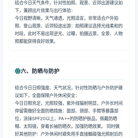
结合今日天气条件，针对性拍照、观景、近郊出游建议如
下，兼顾出片效果与出行体验：
今日视野清晰，天气通透，光照适宜，非常适合户外拍
照、登山观景、近郊短途出游：拍照建议选择光线柔和的
时段，此时不易出现逆光、过曝，拍摄远景、全景、人物
照都能获得良好效果。
六、防晒与防护
结合今日日照强度、天气状况，针对性防晒与户外防护建
议如下，全面保障户外休闲安全：
今日日照充足，光照较强，紫外线辐射明显，户外长时间
停留需做好全面防晒措施：面部、颈部、手臂等暴露部
位，涂抹SPF20以上、PA++的防晒护肤品，佩戴防晒
帽、太阳镜，穿着长袖防晒衣，加强防晒效果。 同时做
好其他防护：户外休闲时避免用手直接触碰强光照射后的