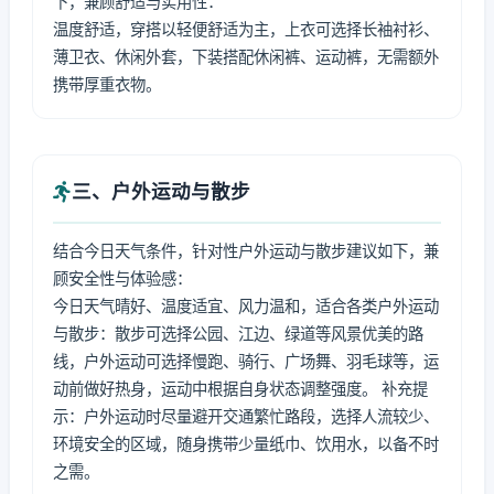
下，兼顾舒适与实用性：
温度舒适，穿搭以轻便舒适为主，上衣可选择长袖衬衫、
薄卫衣、休闲外套，下装搭配休闲裤、运动裤，无需额外
携带厚重衣物。
三、户外运动与散步
结合今日天气条件，针对性户外运动与散步建议如下，兼
顾安全性与体验感：
今日天气晴好、温度适宜、风力温和，适合各类户外运动
与散步：散步可选择公园、江边、绿道等风景优美的路
线，户外运动可选择慢跑、骑行、广场舞、羽毛球等，运
动前做好热身，运动中根据自身状态调整强度。 补充提
示：户外运动时尽量避开交通繁忙路段，选择人流较少、
环境安全的区域，随身携带少量纸巾、饮用水，以备不时
之需。