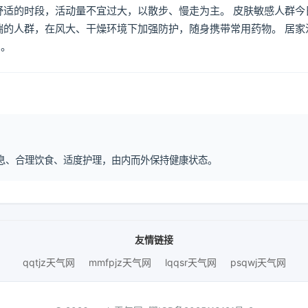
舒适的时段，活动量不宜过大，以散步、慢走为主。 皮肤敏感人群今
喘的人群，在风大、干燥环境下加强防护，随身携带常用药物。 居家
倒。
律作息、合理饮食、适度护理，由内而外保持健康状态。
友情链接
qqtjz天气网
mmfpjz天气网
lqqsr天气网
psqwj天气网