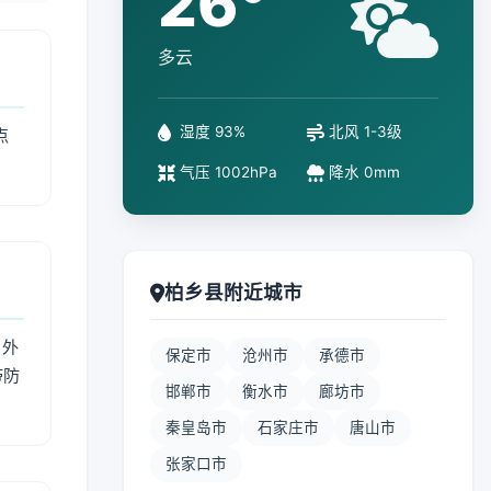
26°
多云
湿度 93%
北风 1-3级
点
气压 1002hPa
降水 0mm
柏乡县附近城市
 外
保定市
沧州市
承德市
带防
邯郸市
衡水市
廊坊市
秦皇岛市
石家庄市
唐山市
张家口市