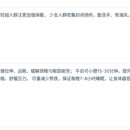
较弱人群注意加强保暖， 少去人群密集封闭场所，勤洗手、常通风
拉伸、远眺，缓解颈椎与眼部疲劳； 午后可小憩15-30分钟，提
植，舒缓压力。 尽量减少熬夜，保证每晚7-8小时睡眠，让身体器