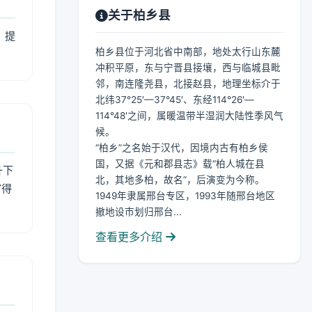
关于柏乡县
，提
柏乡县位于河北省中南部，地处太行山东麓
冲积平原，东与宁晋县接壤，西与临城县毗
邻，南连隆尧县，北接赵县，地理坐标介于
北纬37°25′—37°45′、东经114°26′—
114°48′之间，属暖温带半湿润大陆性季风气
候。
“柏乡”之名始于汉代，因境内古有柏乡侯
国，又据《元和郡县志》载“柏人城在县
升下
北，其地多柏，故名”，后演变为今称。
官得
1949年隶属邢台专区，1993年随邢台地区
撤地设市划归邢台...
查看更多介绍