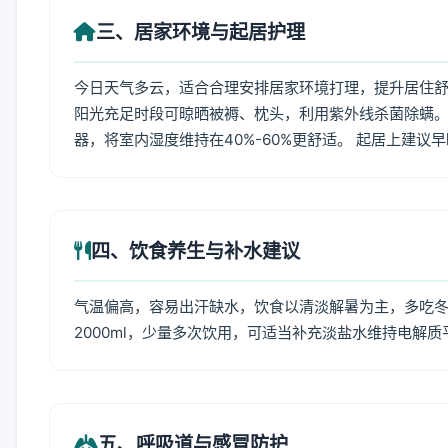
三、居家环境与起居护理
今日天气多云，适合合理安排居家环境打理，提升居住舒适
阳光充足时段可晾晒被褥、枕头，利用紫外线杀菌除螨。
器，将室内湿度维持在40%-60%更舒适。 起居上建议
四、饮食养生与补水建议
气温偏高，容易出汗缺水，饮食以清淡解暑为主，多吃冬瓜
2000ml，少量多次饮用，可适当补充淡盐水维持电解质
五、呼吸道与感冒防护