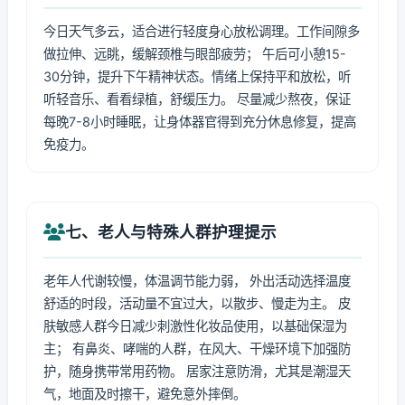
今日天气多云，适合进行轻度身心放松调理。工作间隙多
做拉伸、远眺，缓解颈椎与眼部疲劳； 午后可小憩15-
30分钟，提升下午精神状态。情绪上保持平和放松，听
听轻音乐、看看绿植，舒缓压力。 尽量减少熬夜，保证
每晚7-8小时睡眠，让身体器官得到充分休息修复，提高
免疫力。
七、老人与特殊人群护理提示
老年人代谢较慢，体温调节能力弱， 外出活动选择温度
舒适的时段，活动量不宜过大，以散步、慢走为主。 皮
肤敏感人群今日减少刺激性化妆品使用，以基础保湿为
主； 有鼻炎、哮喘的人群，在风大、干燥环境下加强防
护，随身携带常用药物。 居家注意防滑，尤其是潮湿天
气，地面及时擦干，避免意外摔倒。