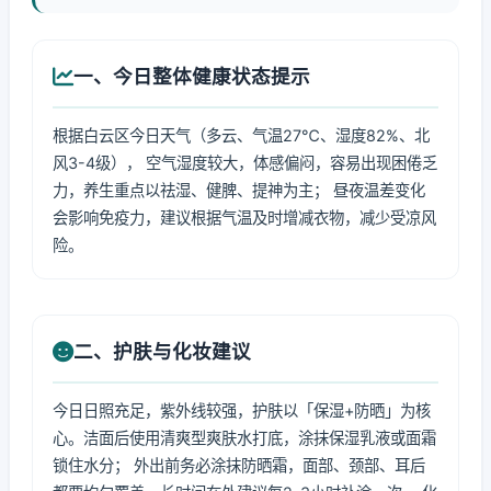
一、今日整体健康状态提示
根据白云区今日天气（多云、气温27℃、湿度82%、北
风3-4级）， 空气湿度较大，体感偏闷，容易出现困倦乏
力，养生重点以祛湿、健脾、提神为主； 昼夜温差变化
会影响免疫力，建议根据气温及时增减衣物，减少受凉风
险。
二、护肤与化妆建议
今日日照充足，紫外线较强，护肤以「保湿+防晒」为核
心。洁面后使用清爽型爽肤水打底，涂抹保湿乳液或面霜
锁住水分； 外出前务必涂抹防晒霜，面部、颈部、耳后