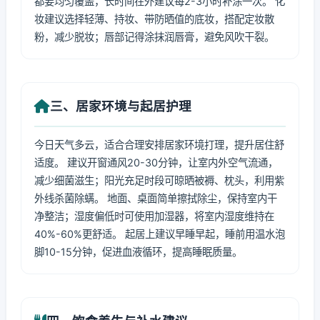
都要均匀覆盖，长时间在外建议每2-3小时补涂一次。 化
妆建议选择轻薄、持妆、带防晒值的底妆，搭配定妆散
粉，减少脱妆；唇部记得涂抹润唇膏，避免风吹干裂。
三、居家环境与起居护理
今日天气多云，适合合理安排居家环境打理，提升居住舒
适度。 建议开窗通风20-30分钟，让室内外空气流通，
减少细菌滋生；阳光充足时段可晾晒被褥、枕头，利用紫
外线杀菌除螨。 地面、桌面简单擦拭除尘，保持室内干
净整洁；湿度偏低时可使用加湿器，将室内湿度维持在
40%-60%更舒适。 起居上建议早睡早起，睡前用温水泡
脚10-15分钟，促进血液循环，提高睡眠质量。