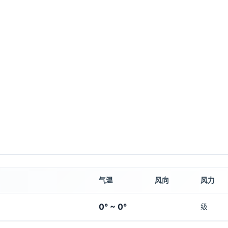
气温
风向
风力
0° ~ 0°
级