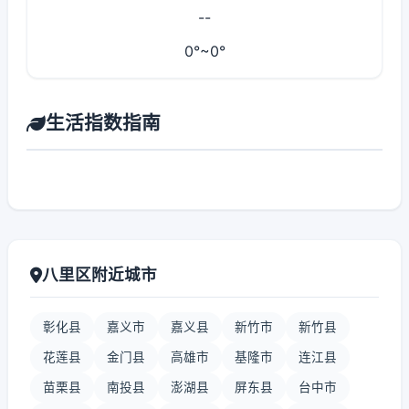
--
0°~0°
生活指数指南
八里区附近城市
彰化县
嘉义市
嘉义县
新竹市
新竹县
花莲县
金门县
高雄市
基隆市
连江县
苗栗县
南投县
澎湖县
屏东县
台中市