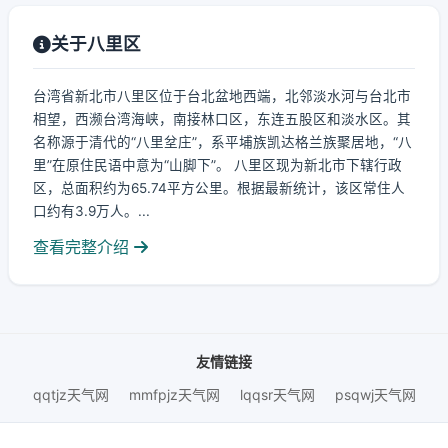
关于八里区
台湾省新北市八里区位于台北盆地西端，北邻淡水河与台北市
相望，西濒台湾海峡，南接林口区，东连五股区和淡水区。其
名称源于清代的“八里坌庄”，系平埔族凯达格兰族聚居地，“八
里”在原住民语中意为“山脚下”。 八里区现为新北市下辖行政
区，总面积约为65.74平方公里。根据最新统计，该区常住人
口约有3.9万人。...
查看完整介绍
友情链接
qqtjz天气网
mmfpjz天气网
lqqsr天气网
psqwj天气网