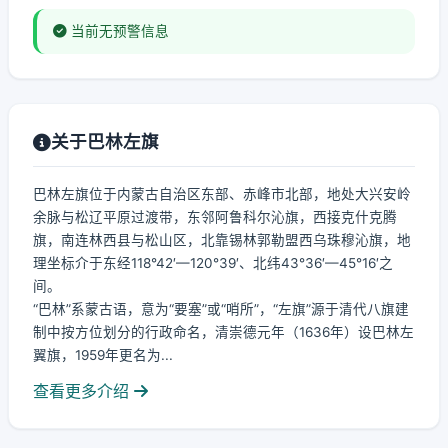
当前无预警信息
关于巴林左旗
巴林左旗位于内蒙古自治区东部、赤峰市北部，地处大兴安岭
余脉与松辽平原过渡带，东邻阿鲁科尔沁旗，西接克什克腾
旗，南连林西县与松山区，北靠锡林郭勒盟西乌珠穆沁旗，地
理坐标介于东经118°42′—120°39′、北纬43°36′—45°16′之
间。
“巴林”系蒙古语，意为“要塞”或“哨所”，“左旗”源于清代八旗建
制中按方位划分的行政命名，清崇德元年（1636年）设巴林左
翼旗，1959年更名为...
查看更多介绍