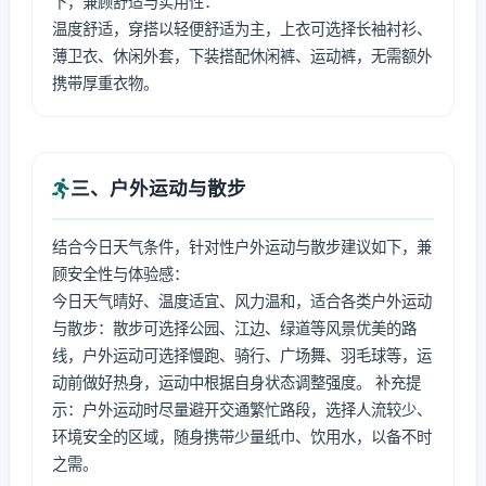
下，兼顾舒适与实用性：
温度舒适，穿搭以轻便舒适为主，上衣可选择长袖衬衫、
薄卫衣、休闲外套，下装搭配休闲裤、运动裤，无需额外
携带厚重衣物。
三、户外运动与散步
结合今日天气条件，针对性户外运动与散步建议如下，兼
顾安全性与体验感：
今日天气晴好、温度适宜、风力温和，适合各类户外运动
与散步：散步可选择公园、江边、绿道等风景优美的路
线，户外运动可选择慢跑、骑行、广场舞、羽毛球等，运
动前做好热身，运动中根据自身状态调整强度。 补充提
示：户外运动时尽量避开交通繁忙路段，选择人流较少、
环境安全的区域，随身携带少量纸巾、饮用水，以备不时
之需。