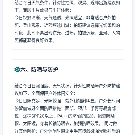
结合今日天气条件，针对性拍照、观景、近郊出游建议如
下，兼顾出片效果与出行体验：
今日视野清晰，天气通透，光照适宜，非常适合户外拍
照、登山观景、近郊短途出游：拍照建议选择光线柔和的
时段，此时不易出现逆光、过曝，拍摄远景、全景、人物
照都能获得良好效果。
六、防晒与防护
结合今日日照强度、天气状况，针对性防晒与户外防护建
议如下，全面保障户外休闲安全：
今日日照充足，光照较强，紫外线辐射明显，户外长时间
停留需做好全面防晒措施：面部、颈部、手臂等暴露部
位，涂抹SPF20以上、PA++的防晒护肤品，佩戴防晒
帽、太阳镜，穿着长袖防晒衣，加强防晒效果。 同时做
好其他防护：户外休闲时避免用手直接触碰强光照射后的