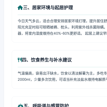
三、居家环境与起居护理
今日天气多云，适合合理安排居家环境打理，提升居住舒适
阳光充足时段可晾晒被褥、枕头，利用紫外线杀菌除螨。
器，将室内湿度维持在40%-60%更舒适。 起居上建议
四、饮食养生与补水建议
气温偏高，容易出汗缺水，饮食以清淡解暑为主，多吃冬瓜
2000ml，少量多次饮用，可适当补充淡盐水维持电解质
五、呼吸道与感冒防护