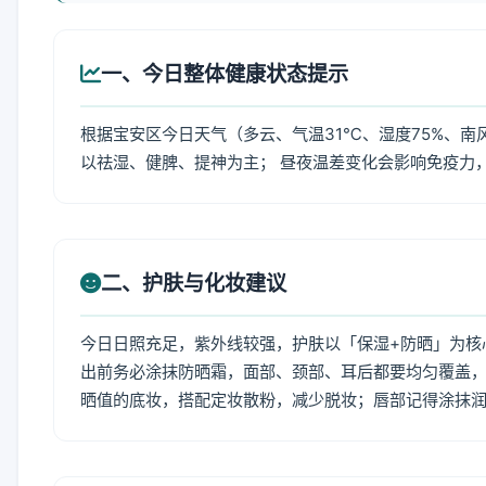
一、今日整体健康状态提示
根据宝安区今日天气（多云、气温31℃、湿度75%、南
以祛湿、健脾、提神为主； 昼夜温差变化会影响免疫力
二、护肤与化妆建议
今日日照充足，紫外线较强，护肤以「保湿+防晒」为核
出前务必涂抹防晒霜，面部、颈部、耳后都要均匀覆盖，
晒值的底妆，搭配定妆散粉，减少脱妆；唇部记得涂抹