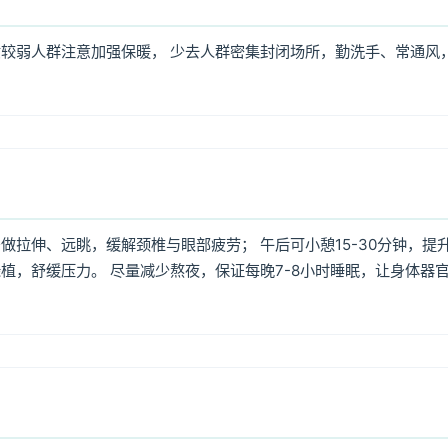
较弱人群注意加强保暖， 少去人群密集封闭场所，勤洗手、常通风
拉伸、远眺，缓解颈椎与眼部疲劳； 午后可小憩15-30分钟，提
植，舒缓压力。 尽量减少熬夜，保证每晚7-8小时睡眠，让身体器