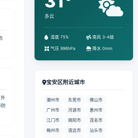
31°
多云
湿度 75%
南风 3-4级
点
气压 996hPa
降水 0mm
宝安区附近城市
 外
潮州市
东莞市
佛山市
带防
广州市
河源市
惠州市
江门市
揭阳市
茂名市
梅州市
清远市
汕头市