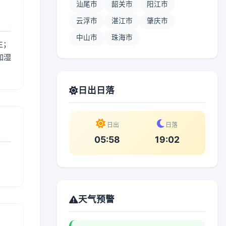
汕尾市
韶关市
阳江市
云浮市
湛江市
肇庆市
中山市
珠海市
生；
加湿
。
日出日落
日出
日落
05:58
19:02
天气预警