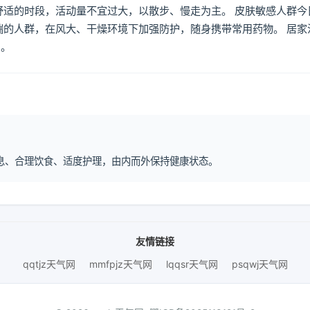
舒适的时段，活动量不宜过大，以散步、慢走为主。 皮肤敏感人群今
喘的人群，在风大、干燥环境下加强防护，随身携带常用药物。 居家
倒。
律作息、合理饮食、适度护理，由内而外保持健康状态。
友情链接
qqtjz天气网
mmfpjz天气网
lqqsr天气网
psqwj天气网