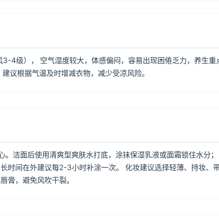
风3-4级）， 空气湿度较大，体感偏闷，容易出现困倦乏力，养生重
，建议根据气温及时增减衣物，减少受凉风险。
心。洁面后使用清爽型爽肤水打底，涂抹保湿乳液或面霜锁住水分；
长时间在外建议每2-3小时补涂一次。 化妆建议选择轻薄、持妆、
润唇膏，避免风吹干裂。