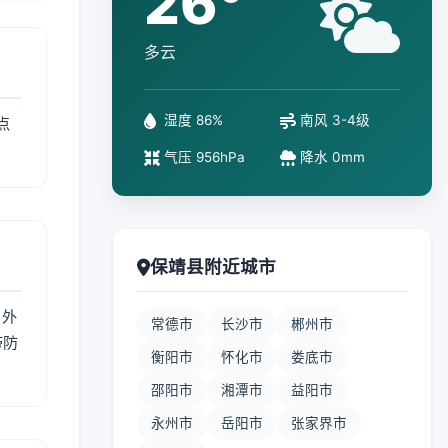
26°
多云
湿度 86%
南风 3-4级
点
气压 956hPa
降水 0mm
保靖县附近城市
 外
常德市
长沙市
郴州市
带防
衡阳市
怀化市
娄底市
邵阳市
湘潭市
益阳市
永州市
岳阳市
张家界市