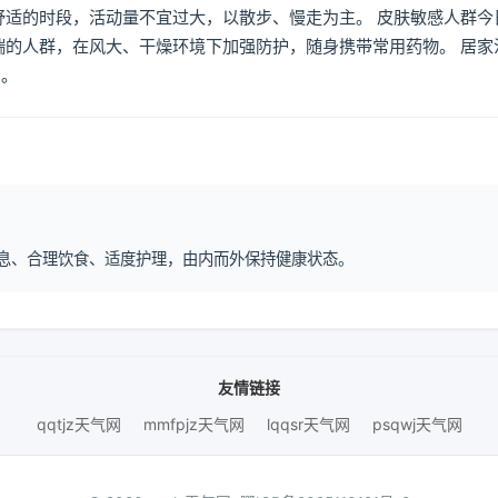
舒适的时段，活动量不宜过大，以散步、慢走为主。 皮肤敏感人群今
喘的人群，在风大、干燥环境下加强防护，随身携带常用药物。 居家
倒。
律作息、合理饮食、适度护理，由内而外保持健康状态。
友情链接
qqtjz天气网
mmfpjz天气网
lqqsr天气网
psqwj天气网