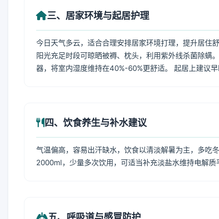
三、居家环境与起居护理
今日天气多云，适合合理安排居家环境打理，提升居住舒适
阳光充足时段可晾晒被褥、枕头，利用紫外线杀菌除螨。
器，将室内湿度维持在40%-60%更舒适。 起居上建议
四、饮食养生与补水建议
气温偏高，容易出汗缺水，饮食以清淡解暑为主，多吃冬瓜
2000ml，少量多次饮用，可适当补充淡盐水维持电解质
五、呼吸道与感冒防护