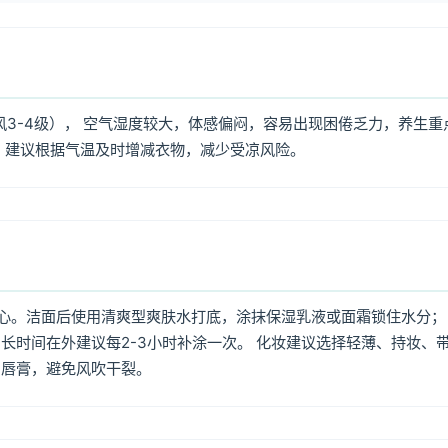
风3-4级）， 空气湿度较大，体感偏闷，容易出现困倦乏力，养生重
，建议根据气温及时增减衣物，减少受凉风险。
心。洁面后使用清爽型爽肤水打底，涂抹保湿乳液或面霜锁住水分；
长时间在外建议每2-3小时补涂一次。 化妆建议选择轻薄、持妆、
润唇膏，避免风吹干裂。