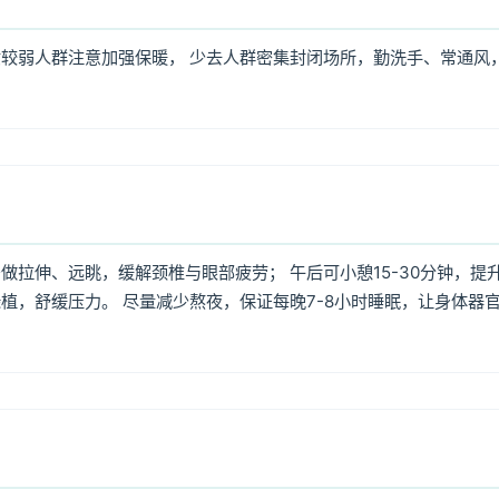
较弱人群注意加强保暖， 少去人群密集封闭场所，勤洗手、常通风
拉伸、远眺，缓解颈椎与眼部疲劳； 午后可小憩15-30分钟，提
植，舒缓压力。 尽量减少熬夜，保证每晚7-8小时睡眠，让身体器