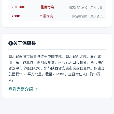
201-300
重度污染
避免户外活动，关闭门窗
>300
严重污染
停留在室内，减少通风
关于保康县
湖北省襄阳市保康县位于中国中部，湖北省西北部，襄西北
部，东与谷城县、枣阳市接壤，南与老河口市相邻，西与陕西
省汉中市宁强县毗邻，北与陕西省安康市岚皋县交界。保康县
总面积2376平方公里，截至2020年，全县常住人口约18万
人。...
查看完整介绍