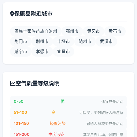
保康县附近城市
恩施土家族苗族自治州
鄂州市
黄冈市
黄石市
荆门市
荆州市
十堰市
随州市
武汉市
咸宁市
孝感市
宜昌市
空气质量等级说明
0-50
优
适宜户外活动
51-100
良
可接受，少数敏感人群注意
101-150
轻度污染
敏感人群减少户外活动
151-200
中度污染
减少户外活动，佩戴口罩