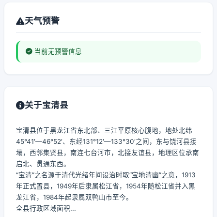
天气预警
当前无预警信息
关于宝清县
宝清县位于黑龙江省东北部、三江平原核心腹地，地处北纬
45°41′—46°52′、东经131°12′—133°30′之间，东与饶河县接
壤，西邻集贤县，南连七台河市，北接友谊县，地理区位承南
启北、贯通东西。
“宝清”之名源于清代光绪年间设治时取“宝地清幽”之意，1913
年正式置县，1949年后隶属松江省，1954年随松江省并入黑
龙江省，1984年起隶属双鸭山市至今。
全县行政区域面积...