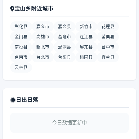
宝山乡附近城市
彰化县
嘉义市
嘉义县
新竹市
花莲县
金门县
高雄市
基隆市
连江县
苗栗县
南投县
新北市
澎湖县
屏东县
台中市
台南市
台北市
台东县
桃园县
宜兰县
云林县
日出日落
今日数据更新中