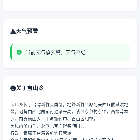
天气预警
当前无气象预警，天气平稳
关于宝山乡
宝山乡位于台湾新竹县南部，地处新竹平原与关西丘陵过渡地
带，地势由西北向东南逐渐升高。该乡东邻竹东镇，西接芎林
乡，南界横山乡，北与新竹市、香山区相望。
因境内多山丘，形似元宝而得名“宝山”。
行政上隶属于台湾省新竹县管辖。