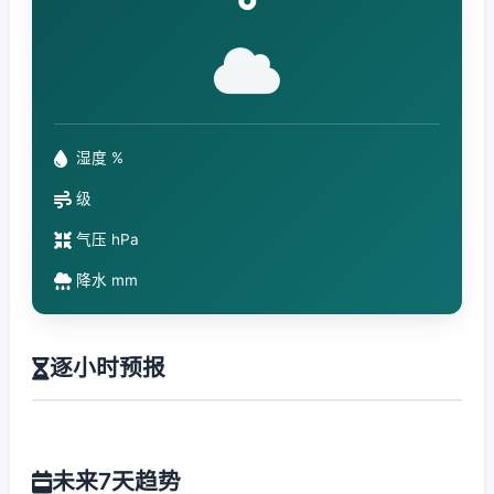
°
湿度 %
级
气压 hPa
降水 mm
逐小时预报
未来7天趋势