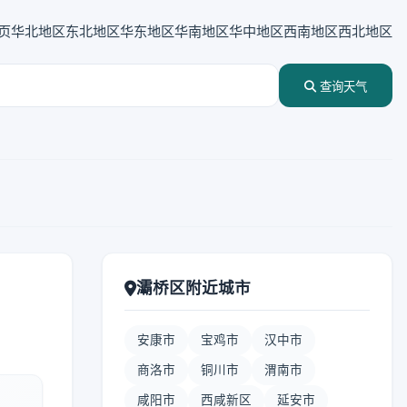
页
华北地区
东北地区
华东地区
华南地区
华中地区
西南地区
西北地区
查询天气
灞桥区附近城市
安康市
宝鸡市
汉中市
商洛市
铜川市
渭南市
咸阳市
西咸新区
延安市