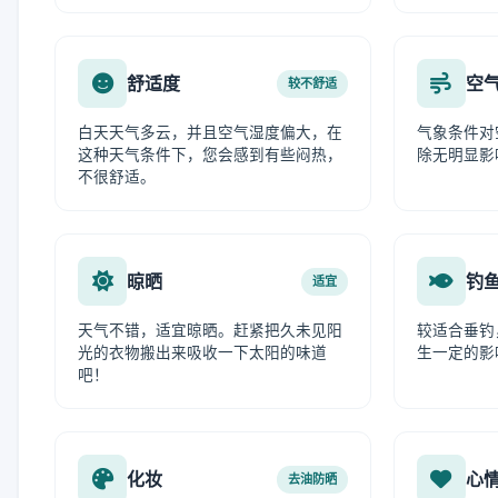
舒适度
空
较不舒适
白天天气多云，并且空气湿度偏大，在
气象条件对
这种天气条件下，您会感到有些闷热，
除无明显影
不很舒适。
晾晒
钓
适宜
天气不错，适宜晾晒。赶紧把久未见阳
较适合垂钓
光的衣物搬出来吸收一下太阳的味道
生一定的影
吧！
化妆
心
去油防晒