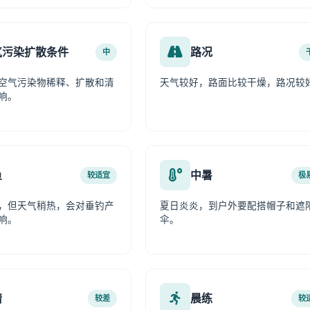
气污染扩散条件
路况
中
空气污染物稀释、扩散和清
天气较好，路面比较干燥，路况较
响。
鱼
中暑
较适宜
极
，但天气稍热，会对垂钓产
夏日炎炎，到户外要配搭帽子和遮
响。
伞。
情
晨练
较差
较