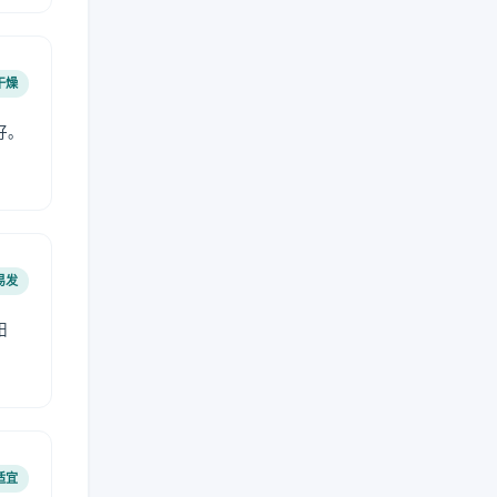
干燥
好。
易发
阳
适宜