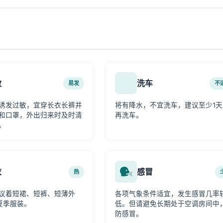
敏
洗车
易发
不
诱发过敏，宜穿长衣长裤并
将有降水，不宜洗车，建议至少1天
和口罩，外出归来时及时清
再洗车。
。
衣
感冒
热
议着短裙、短裤、短薄外
各项气象条件适宜，发生感冒几率
夏季服装。
低。但请避免长期处于空调房间中
防感冒。