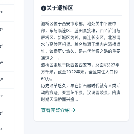
关于灞桥区
°
灞桥区位于西安市东部，地处关中平原中
0°
部，东与临潼区、蓝田县接壤，西至浐河与
雁塔区、新城区为邻，南连长安区，北濒渭
水与高陵区相望。其名称源于境内古灞桥遗
0°
址，该桥历史悠久，是古代丝绸之路的重要
通道之一。
9°
灞桥区隶属于陕西省西安市，总面积327平
方千米，截至2022年末，全区常住人口约
60万。
8°
历史沿革悠久，早在新石器时代就有人类活
动的痕迹。秦置芷阳县，汉设霸陵县，隋唐
°
时期因灞桥而兴盛...
查看完整介绍
0°
°