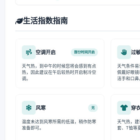
生活指数指南
空调开启
过
部分时间开启
天气热，到中午的时候您将会感到有点
天气条件易
热，因此建议在午后较热时开启制冷空
佩戴好眼镜
调。
洁手和口鼻
风寒
穿
无
温度未达到风寒所需的低温，稍作防寒
天气热，建
准备即可。
套、T恤等