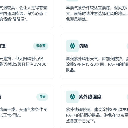
气温较高，会让人觉得有些
早晨气象条件较适宜晨练，但风力
室内通风降温，保持心态平
大，晨练时请注意选择避风的地点
的情绪“降降温”。
免迎风锻炼。
阳镜
防晒
很必要
云遮挡，但太阳辐射仍很
属强紫外辐射天气，应加强防护，
戴透射比2级且标注UV400
涂擦SPF在15-20之间，PA++的防
肤品。
通
紫外线强度
良好
路面干燥，交通气象条件良
紫外线辐射强，建议涂擦SPF20左
以正常行驶。
PA++的防晒护肤品。避免在10点至
点暴露于日光下。