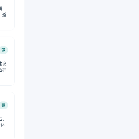
稍
，避
强
建议
晒护
强
右、
14