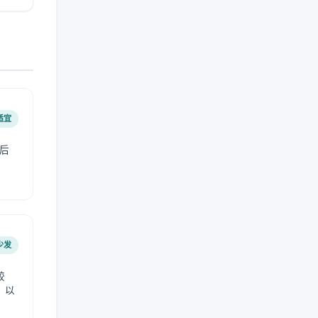
适宜
后
少发
较
，以