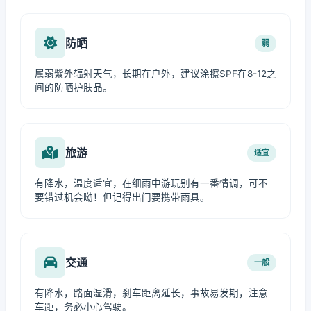
防晒
弱
属弱紫外辐射天气，长期在户外，建议涂擦SPF在8-12之
间的防晒护肤品。
旅游
适宜
有降水，温度适宜，在细雨中游玩别有一番情调，可不
要错过机会呦！但记得出门要携带雨具。
交通
一般
有降水，路面湿滑，刹车距离延长，事故易发期，注意
车距，务必小心驾驶。