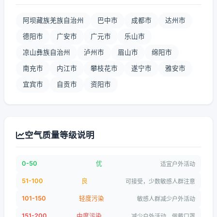
阿坝藏族羌族自治州
巴中市
成都市
达州市
德阳市
广安市
广元市
乐山市
凉山彝族自治州
泸州市
眉山市
绵阳市
南充市
内江市
攀枝花市
遂宁市
雅安市
宜宾市
自贡市
资阳市
空气质量等级说明
0-50
优
适宜户外活动
51-100
良
可接受，少数敏感人群注意
101-150
轻度污染
敏感人群减少户外活动
151-200
中度污染
减少户外活动，佩戴口罩