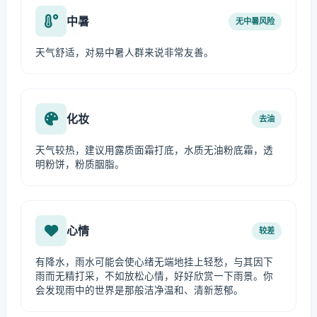
中暑
无中暑风险
天气舒适，对易中暑人群来说非常友善。
化妆
去油
天气较热，建议用露质面霜打底，水质无油粉底霜，透
明粉饼，粉质胭脂。
心情
较差
有降水，雨水可能会使心绪无端地挂上轻愁，与其因下
雨而无精打采，不如放松心情，好好欣赏一下雨景。你
会发现雨中的世界是那般洁净温和、清新葱郁。