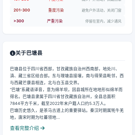
201-300
重度污染
避免户外活动，关闭门窗
>300
严重污染
停留在室内，减少通风
关于巴塘县
巴塘县位于四川省西部，甘孜藏族自治州西南部，地处川、
滇、藏三省区结合部。东与理塘县接壤，南与得荣县毗邻，西
与西藏芒康县相连，北与白玉县交界。
“巴塘”系藏语译音，意为绵羊坝，因县城所在地地形似绵羊而
得名。巴塘县隶属于四川省甘孜藏族自治州，全县总面积
7844平方千米，截至2022年末户籍人口约5.3万人。
巴塘历史悠久，是茶马古道上的重要驿站。秦汉时期属牦牛羌
地，唐宋时期为吐蕃领地...
查看完整介绍