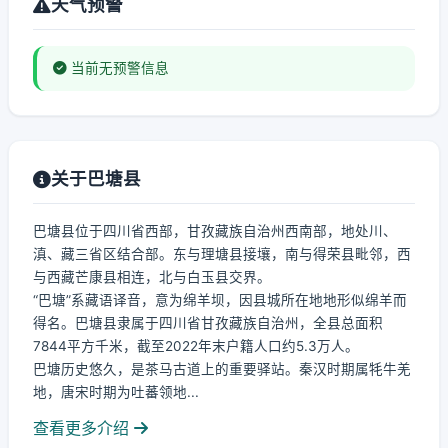
天气预警
当前无预警信息
关于巴塘县
巴塘县位于四川省西部，甘孜藏族自治州西南部，地处川、
滇、藏三省区结合部。东与理塘县接壤，南与得荣县毗邻，西
与西藏芒康县相连，北与白玉县交界。
“巴塘”系藏语译音，意为绵羊坝，因县城所在地地形似绵羊而
得名。巴塘县隶属于四川省甘孜藏族自治州，全县总面积
7844平方千米，截至2022年末户籍人口约5.3万人。
巴塘历史悠久，是茶马古道上的重要驿站。秦汉时期属牦牛羌
地，唐宋时期为吐蕃领地...
查看更多介绍