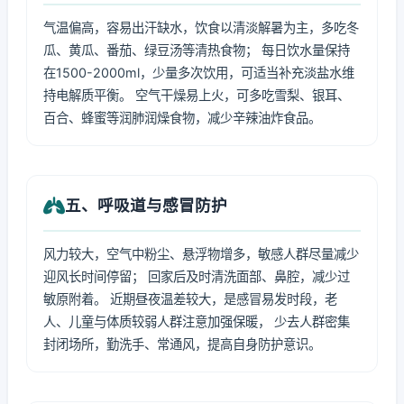
气温偏高，容易出汗缺水，饮食以清淡解暑为主，多吃冬
瓜、黄瓜、番茄、绿豆汤等清热食物； 每日饮水量保持
在1500-2000ml，少量多次饮用，可适当补充淡盐水维
持电解质平衡。 空气干燥易上火，可多吃雪梨、银耳、
百合、蜂蜜等润肺润燥食物，减少辛辣油炸食品。
五、呼吸道与感冒防护
风力较大，空气中粉尘、悬浮物增多，敏感人群尽量减少
迎风长时间停留； 回家后及时清洗面部、鼻腔，减少过
敏原附着。 近期昼夜温差较大，是感冒易发时段，老
人、儿童与体质较弱人群注意加强保暖， 少去人群密集
封闭场所，勤洗手、常通风，提高自身防护意识。