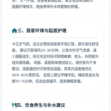
多。 空气干燥，皮肤易紧绷起皮，建议增加保湿精华、
面膜护理频次，随身携带补水喷雾随时舒缓。
三、居家环境与起居护理
今日天气阴，适合合理安排居家环境打理，提升居住舒适
度。 建议开窗通风20-30分钟，让室内外空气流通，减
少细菌滋生；阳光充足时段可晾晒被褥、枕头，利用紫外
线杀菌除螨。 地面、桌面简单擦拭除尘，保持室内干净
整洁；湿度偏低时可使用加湿器，将室内湿度维持在
40%-60%更舒适。 起居上建议早睡早起，睡前用温水泡
脚10-15分钟，促进血液循环，提高睡眠质量。
四、饮食养生与补水建议