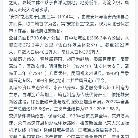
之间。县域主体坐落于白洋淀腹地，地势低平，河淀交织，属
海河流域大清河水系。
“安新”之名始于民国三年（1914年），由原安州与新安两州县合
并而得，取二地首字为名，寓“安定新生”之意。现为河北省保定
市下辖县，县政府驻安新镇。
全县总面积738.6平方公里，其中陆域面积366.3平方公里，水
域面积372.3平方公里（含白洋淀主体部分）。截至2022年
末，户籍人口约40.2万人，常住人口约37.5万人。
安新历史悠久，春秋属燕国，战国为赵地，秦属巨鹿郡，隋置
葛城县，唐改安州，明洪武七年（1374年）降安州为安县，清
雍正二年（1724年）升直隶州，民国初废州设县。1949年后隶
属保定专区，1994年保定地市合并后属保定市至今。
县域经济以生态农业、水产品养殖、旅游服务业及轻工制造为
主导。白洋淀芦苇加工、箱包制造为传统优势产业；依托雄安
新区建设，绿色低碳产业与现代服务业加速布局。2022年全县
生产总值达128.6亿元，三次产业结构为12.3∶29.5∶58.2。
交通条件持续改善，保静公路、S334省道贯穿全境，京港澳高
速、荣乌高速在周边形成环状路网，雄安新区至北京大兴国际
机场快线（R1线）途经县域并设站，区域通达性显著提升。
安新县系国家级生态示范区、全国平安渔业示范县、河北省园