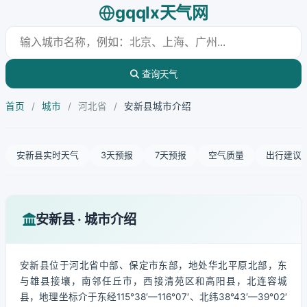
gqqlx天气网
查询天气
首页
/
城市
/
河北省
/
安新县城市介绍
安新县实时天气
3天预报
7天预报
空气质量
出行建议
安新县 · 城市介绍
安新县位于河北省中部、保定市东部，地处华北平原北部，东
与雄县接壤，南邻任丘市，西接清苑区和高阳县，北连容城
县，地理坐标介于东经115°38′—116°07′、北纬38°43′—39°02′