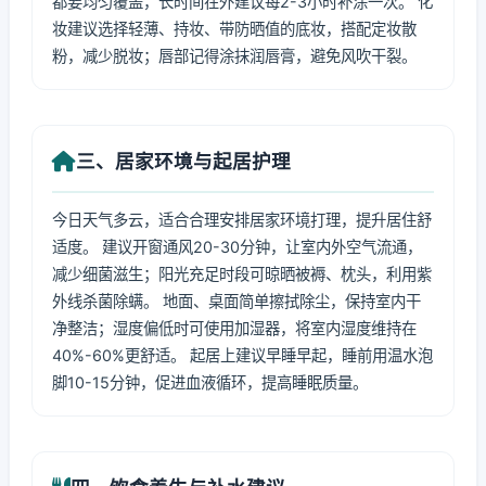
都要均匀覆盖，长时间在外建议每2-3小时补涂一次。 化
妆建议选择轻薄、持妆、带防晒值的底妆，搭配定妆散
粉，减少脱妆；唇部记得涂抹润唇膏，避免风吹干裂。
三、居家环境与起居护理
今日天气多云，适合合理安排居家环境打理，提升居住舒
适度。 建议开窗通风20-30分钟，让室内外空气流通，
减少细菌滋生；阳光充足时段可晾晒被褥、枕头，利用紫
外线杀菌除螨。 地面、桌面简单擦拭除尘，保持室内干
净整洁；湿度偏低时可使用加湿器，将室内湿度维持在
40%-60%更舒适。 起居上建议早睡早起，睡前用温水泡
脚10-15分钟，促进血液循环，提高睡眠质量。