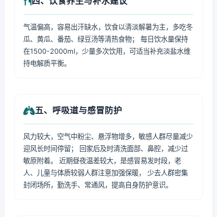
四、饮食养生与补水建议
气温偏高，容易出汗缺水，饮食以清淡解暑为主，多吃冬
瓜、黄瓜、番茄、绿豆汤等清热食物； 每日饮水量保持
在1500-2000ml，少量多次饮用，可适当补充淡盐水维
持电解质平衡。
五、呼吸道与感冒防护
风力较大，空气中粉尘、悬浮物增多，敏感人群尽量减少
迎风长时间停留； 回家后及时清洗面部、鼻腔，减少过
敏原附着。 近期昼夜温差较大，是感冒易发时段，老
人、儿童与体质较弱人群注意加强保暖， 少去人群密集
封闭场所，勤洗手、常通风，提高自身防护意识。