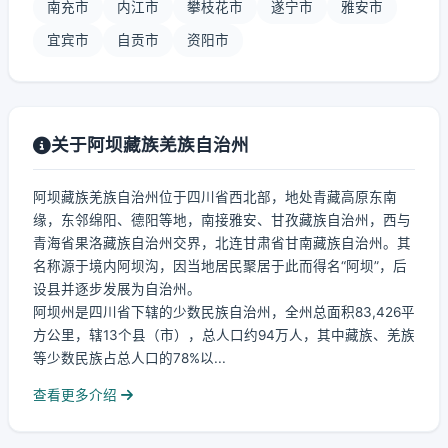
南充市
内江市
攀枝花市
遂宁市
雅安市
宜宾市
自贡市
资阳市
关于阿坝藏族羌族自治州
阿坝藏族羌族自治州位于四川省西北部，地处青藏高原东南
缘，东邻绵阳、德阳等地，南接雅安、甘孜藏族自治州，西与
青海省果洛藏族自治州交界，北连甘肃省甘南藏族自治州。其
名称源于境内阿坝沟，因当地居民聚居于此而得名“阿坝”，后
设县并逐步发展为自治州。
阿坝州是四川省下辖的少数民族自治州，全州总面积83,426平
方公里，辖13个县（市），总人口约94万人，其中藏族、羌族
等少数民族占总人口的78%以...
查看更多介绍