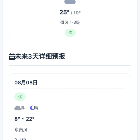
25°
/ 10°
微风 1-3级
优
未来3天详细预报
08月08日
优
阴
|
晴
8° ~ 22°
东南风