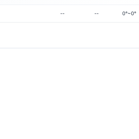
--
--
0°~0°