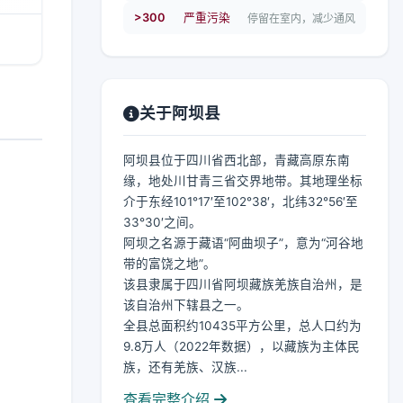
>300
严重污染
停留在室内，减少通风
关于阿坝县
阿坝县位于四川省西北部，青藏高原东南
缘，地处川甘青三省交界地带。其地理坐标
介于东经101°17′至102°38′，北纬32°56′至
33°30′之间。
阿坝之名源于藏语“阿曲坝子”，意为“河谷地
带的富饶之地”。
该县隶属于四川省阿坝藏族羌族自治州，是
该自治州下辖县之一。
全县总面积约10435平方公里，总人口约为
9.8万人（2022年数据），以藏族为主体民
族，还有羌族、汉族...
查看完整介绍