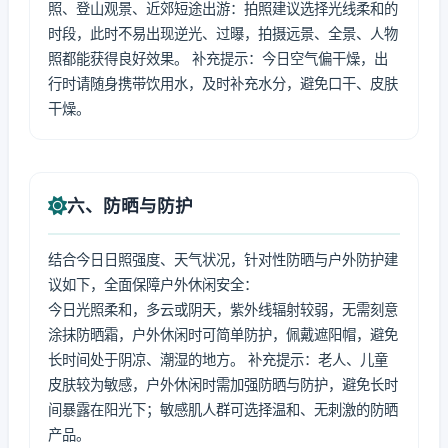
照、登山观景、近郊短途出游：拍照建议选择光线柔和的
时段，此时不易出现逆光、过曝，拍摄远景、全景、人物
照都能获得良好效果。 补充提示：今日空气偏干燥，出
行时请随身携带饮用水，及时补充水分，避免口干、皮肤
干燥。
六、防晒与防护
结合今日日照强度、天气状况，针对性防晒与户外防护建
议如下，全面保障户外休闲安全：
今日光照柔和，多云或阴天，紫外线辐射较弱，无需刻意
涂抹防晒霜，户外休闲时可简单防护，佩戴遮阳帽，避免
长时间处于阴凉、潮湿的地方。 补充提示：老人、儿童
皮肤较为敏感，户外休闲时需加强防晒与防护，避免长时
间暴露在阳光下；敏感肌人群可选择温和、无刺激的防晒
产品。