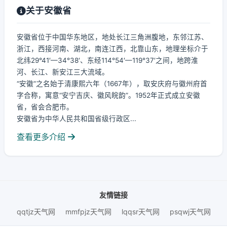
关于安徽省
安徽省位于中国华东地区，地处长江三角洲腹地，东邻江苏、
浙江，西接河南、湖北，南连江西，北靠山东，地理坐标介于
北纬29°41′—34°38′、东经114°54′—119°37′之间，地跨淮
河、长江、新安江三大流域。
“安徽”之名始于清康熙六年（1667年），取安庆府与徽州府首
字合称，寓意“安宁吉庆、徽风皖韵”。1952年正式成立安徽
省，省会合肥市。
安徽省为中华人民共和国省级行政区...
查看更多介绍
友情链接
qqtjz天气网
mmfpjz天气网
lqqsr天气网
psqwj天气网