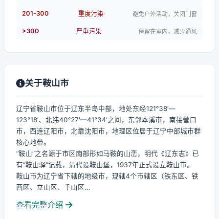
201-300
重度污染
避免户外活动，关闭门窗
>300
严重污染
停留在室内，减少通风
关于鞍山市
辽宁省鞍山市位于辽东半岛中部，地处东经121°38′—
123°18′、北纬40°27′—41°34′之间，东邻本溪市，南接营口
市，西连辽阳市，北靠沈阳市，地理区位居于辽宁中部城市群
核心地带。
“鞍山”之名源于市区南部形如马鞍的山峦，明代《辽东志》已
有“鞍山驿”记载，清代设鞍山堡，1937年正式设立鞍山市。
鞍山市为辽宁省下辖的地级市，现辖4个市辖区（铁东区、铁
西区、立山区、千山区...
查看完整介绍