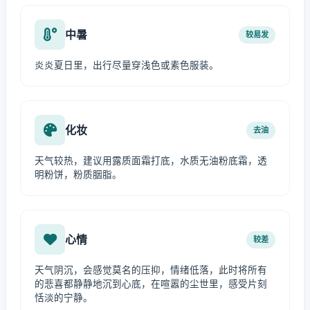
中暑
较易发
炎炎夏日里，出行尽量穿浅色或素色服装。
化妆
去油
天气较热，建议用露质面霜打底，水质无油粉底霜，透
明粉饼，粉质胭脂。
心情
较差
天气阴沉，会感觉莫名的压抑，情绪低落，此时将所有
的悲喜都静静地沉到心底，在喧嚣的尘世里，感受片刻
恬淡的宁静。