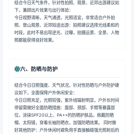
结合今日天气条件，针对性拍照、观景、近郊出游建议如
下，兼顾出片效果与出行体验：
今日视野清晰，天气通透，光照适宜，非常适合户外拍
照、登山观景、近郊短途出游：拍照建议选择光线柔和的
时段，此时不易出现逆光、过曝，拍摄远景、全景、人物
照都能获得良好效果。
六、防晒与防护
结合今日日照强度、天气状况，针对性防晒与户外防护建
议如下，全面保障户外休闲安全：
今日日照充足，光照较强，紫外线辐射明显，户外长时间
停留需做好全面防晒措施：面部、颈部、手臂等暴露部
位，涂抹SPF20以上、PA++的防晒护肤品，佩戴防晒
帽、太阳镜，穿着长袖防晒衣，加强防晒效果。 同时做
好其他防护：户外休闲时避免用手直接触碰强光照射后的