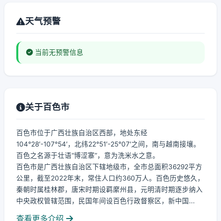
天气预警
当前无预警信息
关于百色市
百色市位于广西壮族自治区西部，地处东经
104°28′-107°54′，北纬22°51′-25°07′之间，南与越南接壤。
百色之名源于壮语“博涩寨”，意为洗米水之意。
百色市是广西壮族自治区下辖地级市，全市总面积36292平方
公里，截至2022年末，常住人口约360万人。百色历史悠久，
秦朝时属桂林郡，唐宋时期设羁縻州县，元明清时期逐步纳入
中央政权管辖范围，民国年间设百色行政督察区，新中国...
查看更多介绍